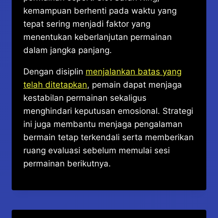
kemampuan berhenti pada waktu yang
tepat sering menjadi faktor yang
menentukan keberlanjutan permainan
dalam jangka panjang.
Dengan disiplin
menjalankan batas yang
telah ditetapkan
, pemain dapat menjaga
kestabilan permainan sekaligus
menghindari keputusan emosional. Strategi
ini juga membantu menjaga pengalaman
bermain tetap terkendali serta memberikan
ruang evaluasi sebelum memulai sesi
permainan berikutnya.