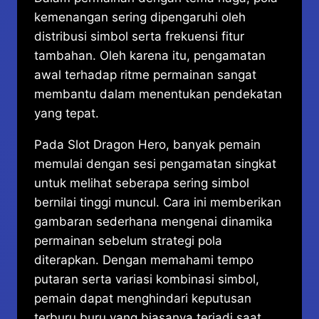
kemenangan sering dipengaruhi oleh
distribusi simbol serta frekuensi fitur
tambahan. Oleh karena itu, pengamatan
awal terhadap ritme permainan sangat
membantu dalam menentukan pendekatan
yang tepat.
Pada Slot Dragon Hero, banyak pemain
memulai dengan sesi pengamatan singkat
untuk melihat seberapa sering simbol
bernilai tinggi muncul. Cara ini memberikan
gambaran sederhana mengenai dinamika
permainan sebelum strategi pola
diterapkan. Dengan memahami tempo
putaran serta variasi kombinasi simbol,
pemain dapat menghindari keputusan
terburu buru yang biasanya terjadi saat