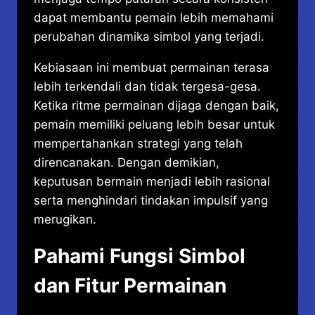
dapat membantu pemain lebih memahami
perubahan dinamika simbol yang terjadi.
Kebiasaan ini membuat permainan terasa
lebih terkendali dan tidak tergesa-gesa.
Ketika ritme permainan dijaga dengan baik,
pemain memiliki peluang lebih besar untuk
mempertahankan strategi yang telah
direncanakan. Dengan demikian,
keputusan bermain menjadi lebih rasional
serta menghindari tindakan impulsif yang
merugikan.
Pahami Fungsi Simbol
dan Fitur Permainan