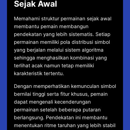
Sejak Awal
Memahami struktur permainan sejak awal
membantu pemain membangun
pendekatan yang lebih sistematis. Setiap
permainan memiliki pola distribusi simbol
yang berjalan melalui sistem algoritma
sehingga menghasilkan kombinasi yang
terlihat acak namun tetap memiliki
karakteristik tertentu.
Dengan memperhatikan kemunculan simbol
bernilai tinggi serta fitur khusus, pemain
dapat mengenali kecenderungan
permainan setelah beberapa putaran
berlangsung. Pendekatan ini membantu
menentukan ritme taruhan yang lebih stabil