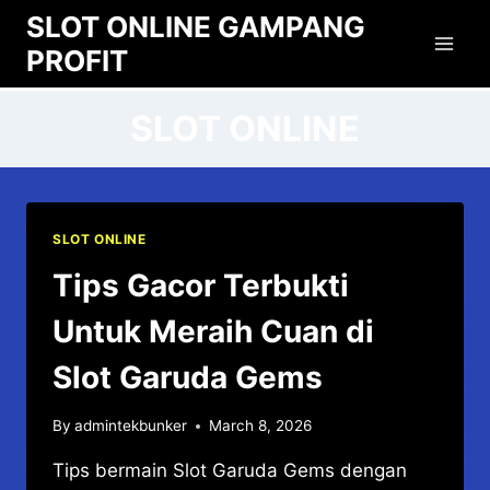
Skip
SLOT ONLINE GAMPANG
to
PROFIT
content
SLOT ONLINE
SLOT ONLINE
Tips Gacor Terbukti
Untuk Meraih Cuan di
Slot Garuda Gems
By
admintekbunker
March 8, 2026
Tips bermain Slot Garuda Gems dengan