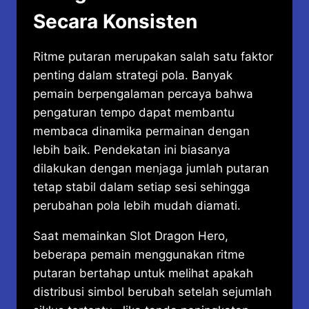
Secara Konsisten
Ritme putaran merupakan salah satu faktor
penting dalam strategi pola. Banyak
pemain berpengalaman percaya bahwa
pengaturan tempo dapat membantu
membaca dinamika permainan dengan
lebih baik. Pendekatan ini biasanya
dilakukan dengan menjaga jumlah putaran
tetap stabil dalam setiap sesi sehingga
perubahan pola lebih mudah diamati.
Saat memainkan Slot Dragon Hero,
beberapa pemain menggunakan ritme
putaran bertahap untuk melihat apakah
distribusi simbol berubah setelah sejumlah