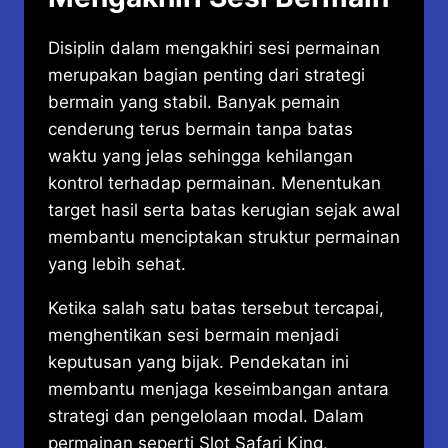
Disiplin dalam mengakhiri sesi permainan
merupakan bagian penting dari strategi
bermain yang stabil. Banyak pemain
cenderung terus bermain tanpa batas
waktu yang jelas sehingga kehilangan
kontrol terhadap permainan. Menentukan
target hasil serta batas kerugian sejak awal
membantu menciptakan struktur permainan
yang lebih sehat.
Ketika salah satu batas tersebut tercapai,
menghentikan sesi bermain menjadi
keputusan yang bijak. Pendekatan ini
membantu menjaga keseimbangan antara
strategi dan pengelolaan modal. Dalam
permainan seperti Slot Safari King,