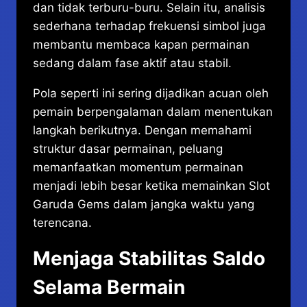
dan tidak terburu-buru. Selain itu, analisis
sederhana terhadap frekuensi simbol juga
membantu membaca kapan permainan
sedang dalam fase aktif atau stabil.
Pola seperti ini sering dijadikan acuan oleh
pemain berpengalaman dalam menentukan
langkah berikutnya. Dengan memahami
struktur dasar permainan, peluang
memanfaatkan momentum permainan
menjadi lebih besar ketika memainkan Slot
Garuda Gems dalam jangka waktu yang
terencana.
Menjaga Stabilitas Saldo
Selama Bermain