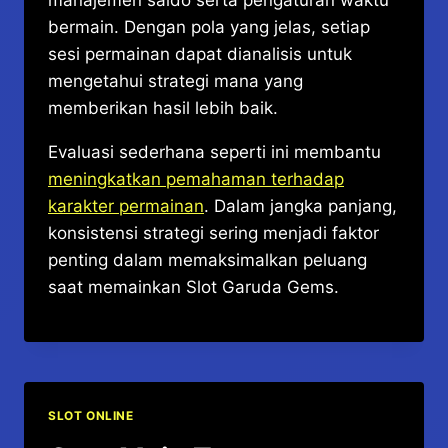
manajemen saldo serta pengaturan waktu
bermain. Dengan pola yang jelas, setiap
sesi permainan dapat dianalisis untuk
mengetahui strategi mana yang
memberikan hasil lebih baik.
Evaluasi sederhana seperti ini membantu
meningkatkan pemahaman terhadap
karakter permainan
. Dalam jangka panjang,
konsistensi strategi sering menjadi faktor
penting dalam memaksimalkan peluang
saat memainkan Slot Garuda Gems.
SLOT ONLINE