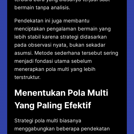
bermain tanpa analisis.
Pendekatan ini juga membantu
menciptakan pengalaman bermain yang
lebih stabil karena strategi didasarkan
pada observasi nyata, bukan sekadar
asumsi. Metode sederhana tersebut sering
menjadi fondasi utama sebelum
menerapkan pola multi yang lebih
terstruktur.
Menentukan Pola Multi
Yang Paling Efektif
Strategi pola multi biasanya
menggabungkan beberapa pendekatan