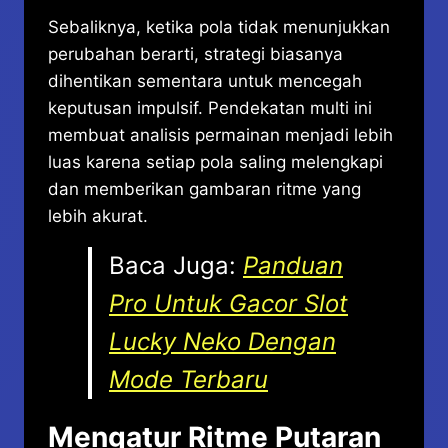
Sebaliknya, ketika pola tidak menunjukkan
perubahan berarti, strategi biasanya
dihentikan sementara untuk mencegah
keputusan impulsif. Pendekatan multi ini
membuat analisis permainan menjadi lebih
luas karena setiap pola saling melengkapi
dan memberikan gambaran ritme yang
lebih akurat.
Baca Juga:
Panduan
Pro Untuk Gacor Slot
Lucky Neko Dengan
Mode Terbaru
Mengatur Ritme Putaran