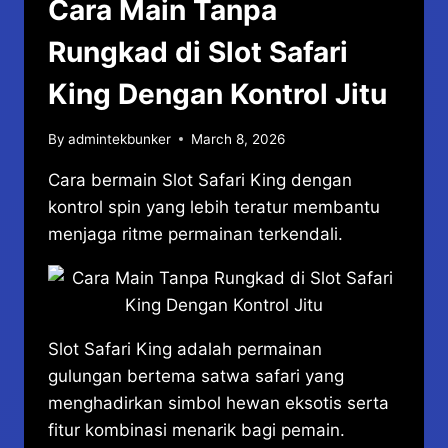
Cara Main Tanpa
Rungkad di Slot Safari
King Dengan Kontrol Jitu
By
admintekbunker
March 8, 2026
Cara bermain Slot Safari King dengan
kontrol spin yang lebih teratur membantu
menjaga ritme permainan terkendali.
Slot Safari King adalah permainan
gulungan bertema satwa safari yang
menghadirkan simbol hewan eksotis serta
fitur kombinasi menarik bagi pemain.