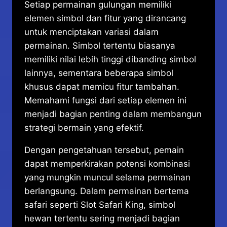
Setiap permainan gulungan memiliki
elemen simbol dan fitur yang dirancang
untuk menciptakan variasi dalam
permainan. Simbol tertentu biasanya
memiliki nilai lebih tinggi dibanding simbol
lainnya, sementara beberapa simbol
khusus dapat memicu fitur tambahan.
Memahami fungsi dari setiap elemen ini
menjadi bagian penting dalam membangun
strategi bermain yang efektif.
Dengan pengetahuan tersebut, pemain
dapat memperkirakan potensi kombinasi
yang mungkin muncul selama permainan
berlangsung. Dalam permainan bertema
safari seperti Slot Safari King, simbol
hewan tertentu sering menjadi bagian