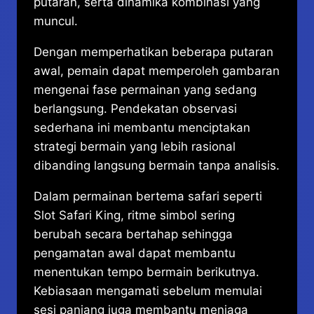
putaran, serta dinamika kombinasi yang
muncul.
Dengan memperhatikan beberapa putaran
awal, pemain dapat memperoleh gambaran
mengenai fase permainan yang sedang
berlangsung. Pendekatan observasi
sederhana ini membantu menciptakan
strategi bermain yang lebih rasional
dibanding langsung bermain tanpa analisis.
Dalam permainan bertema safari seperti
Slot Safari King, ritme simbol sering
berubah secara bertahap sehingga
pengamatan awal dapat membantu
menentukan tempo bermain berikutnya.
Kebiasaan mengamati sebelum memulai
sesi panjang juga membantu menjaga