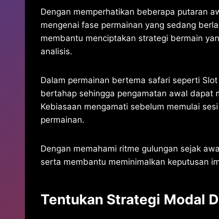
Dengan memperhatikan beberapa putaran a
mengenai fase permainan yang sedang berla
membantu menciptakan strategi bermain yang
analisis.
Dalam permainan bertema safari seperti Slot 
bertahap sehingga pengamatan awal dapat 
Kebiasaan mengamati sebelum memulai sesi
permainan.
Dengan memahami ritme gulungan sejak awal,
serta membantu meminimalkan keputusan impu
Tentukan Strategi Modal 