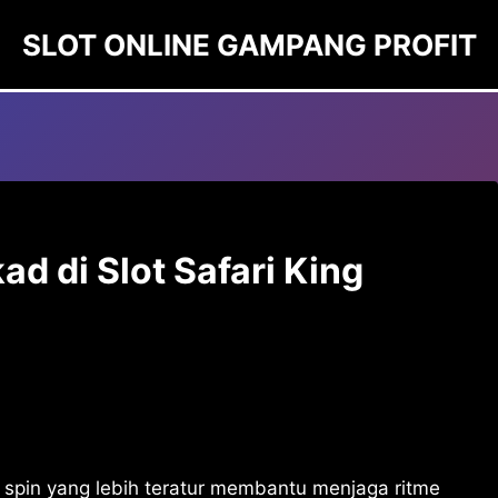
SLOT ONLINE GAMPANG PROFIT
d di Slot Safari King
l spin yang lebih teratur membantu menjaga ritme