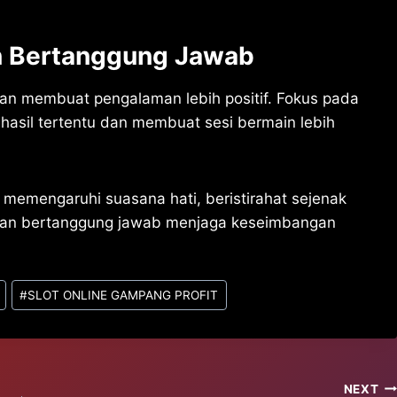
n Bertanggung Jawab
an membuat pengalaman lebih positif. Fokus pada
hasil tertentu dan membuat sesi bermain lebih
 memengaruhi suasana hati, beristirahat sejenak
r dan bertanggung jawab menjaga keseimbangan
#
SLOT ONLINE GAMPANG PROFIT
NEXT