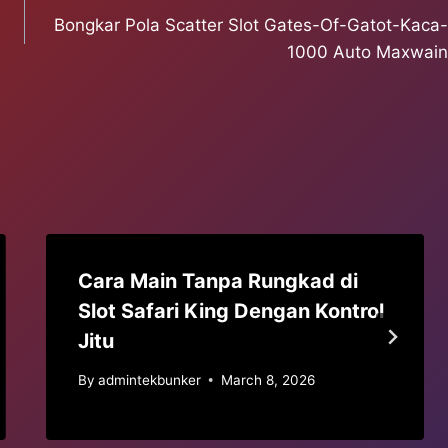
Bongkar Pola Scatter Slot Gates-Of-Gatot-Kaca-
1000 Auto Maxwain
Cara Main Tanpa Rungkad di
Slot Safari King Dengan Kontrol
Jitu
By
admintekbunker
March 8, 2026