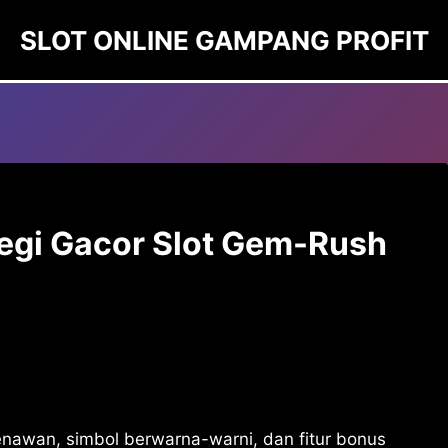
SLOT ONLINE GAMPANG PROFIT
egi Gacor Slot Gem-Rush
awan, simbol berwarna-warni, dan fitur bonus