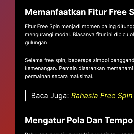
Memanfaatkan Fitur Free 
Fitur Free Spin menjadi momen paling ditu
mengurangi modal. Biasanya fitur ini dipicu 
gulungan.
Selama free spin, beberapa simbol penggand
kemenangan. Pemain disarankan memahami car
permainan secara maksimal.
Baca Juga:
Rahasia Free Spi
Mengatur Pola Dan Tempo