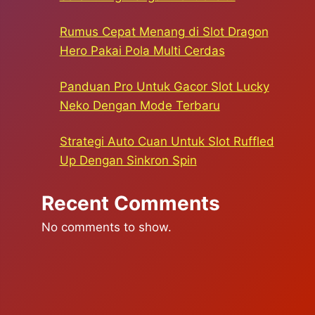
Rumus Cepat Menang di Slot Dragon
Hero Pakai Pola Multi Cerdas
Panduan Pro Untuk Gacor Slot Lucky
Neko Dengan Mode Terbaru
Strategi Auto Cuan Untuk Slot Ruffled
Up Dengan Sinkron Spin
Recent Comments
No comments to show.