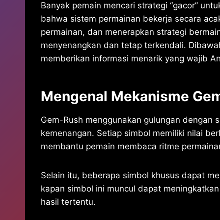
Banyak pemain mencari strategi “gacor” unt
bahwa sistem permainan bekerja secara aca
permainan, dan menerapkan strategi bermain
menyenangkan dan tetap terkendali. Dibawa
memberikan informasi menarik yang wajib An
Mengenal Mekanisme Ge
Gem-Rush menggunakan gulungan dengan s
kemenangan. Setiap simbol memiliki nilai 
membantu pemain membaca ritme permainan d
Selain itu, beberapa simbol khusus dapat 
kapan simbol ini muncul dapat meningkatkan
hasil tertentu.