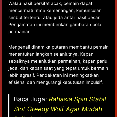
Walau hasil bersifat acak, pemain dapat
mencermati ritme kemenangan, kemunculan
simbol tertentu, atau jeda antar hasil besar.
Pengamatan ini memberikan gambaran pola
permainan.
Mengenali dinamika putaran membantu pemain
menentukan langkah selanjutnya. Kapan
sebaiknya melanjutkan permainan, kapan perlu
jeda, dan kapan saat yang tepat untuk bermain
lebih agresif. Pendekatan ini meningkatkan
efisiensi dan mengurangi keputusan impulsif.
Baca Juga:
Rahasia Spin Stabil
Slot Greedy Wolf Agar Mudah