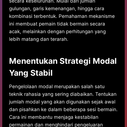
secara keseluruhan. Mulai dari jumlah
gulungan, garis kemenangan, hingga cara
kombinasi terbentuk. Pemahaman mekanisme
ini membuat pemain tidak bermain secara
acak, melainkan dengan perhitungan yang
lebih matang dan terarah.
Menentukan Strategi Modal
Yang Stabil
Pengelolaan modal merupakan salah satu
teknik rahasia yang sering diabaikan. Tentukan
jumlah modal yang akan digunakan sejak awal
dan pisahkan ke dalam beberapa sesi bermain.
Cara ini membantu menjaga kestabilan
permainan dan menghindari pengeluaran