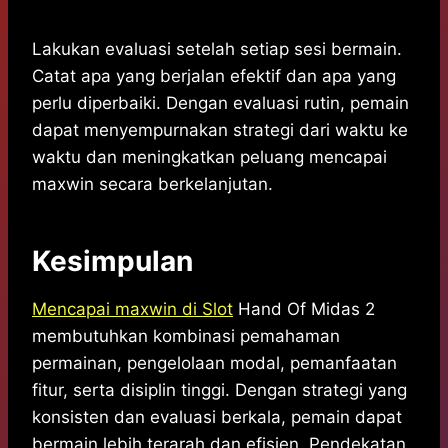
Lakukan evaluasi setelah setiap sesi bermain.
Catat apa yang berjalan efektif dan apa yang
perlu diperbaiki. Dengan evaluasi rutin, pemain
dapat menyempurnakan strategi dari waktu ke
waktu dan meningkatkan peluang mencapai
maxwin secara berkelanjutan.
Kesimpulan
Mencapai maxwin di Slot
Hand Of Midas 2
membutuhkan kombinasi pemahaman
permainan, pengelolaan modal, pemanfaatan
fitur, serta disiplin tinggi. Dengan strategi yang
konsisten dan evaluasi berkala, pemain dapat
bermain lebih terarah dan efisien. Pendekatan