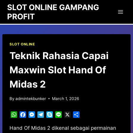
Skip
SLOT ONLINE GAMPANG
to
PROFIT
content
SLOT ONLINE
Teknik Rahasia Capai
Maxwin Slot Hand Of
Midas 2
By
admintekbunker
March 1, 2026
W
F
M
T
S
L
X
S
h
a
e
e
k
i
h
a
c
s
l
y
n
a
Hand Of Midas 2 dikenal sebagai permainan