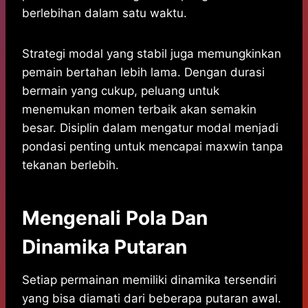
berlebihan dalam satu waktu.
Strategi modal yang stabil juga memungkinkan
pemain bertahan lebih lama. Dengan durasi
bermain yang cukup, peluang untuk
menemukan momen terbaik akan semakin
besar. Disiplin dalam mengatur modal menjadi
pondasi penting untuk mencapai maxwin tanpa
tekanan berlebih.
Mengenali Pola Dan
Dinamika Putaran
Setiap permainan memiliki dinamika tersendiri
yang bisa diamati dari beberapa putaran awal.