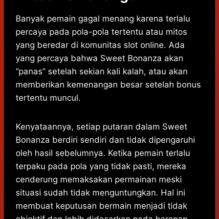
Banyak pemain gagal menang karena terlalu
percaya pada pola-pola tertentu atau mitos
yang beredar di komunitas slot online. Ada
yang percaya bahwa Sweet Bonanza akan
“panas” setelah sekian kali kalah, atau akan
memberikan kemenangan besar setelah bonus
tertentu muncul.
Kenyataannya, setiap putaran dalam Sweet
Bonanza berdiri sendiri dan tidak dipengaruhi
oleh hasil sebelumnya. Ketika pemain terlalu
terpaku pada pola yang tidak pasti, mereka
cenderung memaksakan permainan meski
situasi sudah tidak menguntungkan. Hal ini
membuat keputusan bermain menjadi tidak