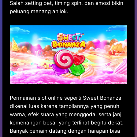
t
e
s
e
p
e
r
Salah setting bet, timing spin, dan emosi bikin
s
b
e
g
e
e
peluang menang anjlok.
A
o
n
r
p
o
g
a
p
k
e
m
r
Permainan slot online seperti Sweet Bonanza
dikenal luas karena tampilannya yang penuh
warna, efek suara yang menggoda, serta janji
kemenangan besar yang terlihat begitu dekat.
Banyak pemain datang dengan harapan bisa