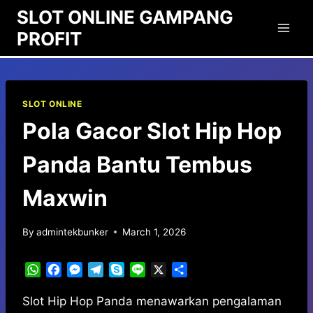
Skip
SLOT ONLINE GAMPANG
to
PROFIT
content
SLOT ONLINE
Pola Gacor Slot Hip Hop
Panda Bantu Tembus
Maxwin
By
admintekbunker
March 1, 2026
W
F
M
T
S
L
X
S
h
a
e
e
k
i
h
a
c
s
l
y
n
a
Slot Hip Hop Panda menawarkan pengalaman