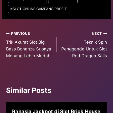
#
SLOT ONLINE GAMPANG PROFIT
Post
PREVIOUS
NEXT
Trik Akurat Slot Big
Teknik Spin
navigation
Bass Bonanza Supaya
Pengganda Untuk Slot
Menang Lebih Mudah
Red Dragon Sails
Similar Posts
Rahasia Jackpot di Slot Brick House