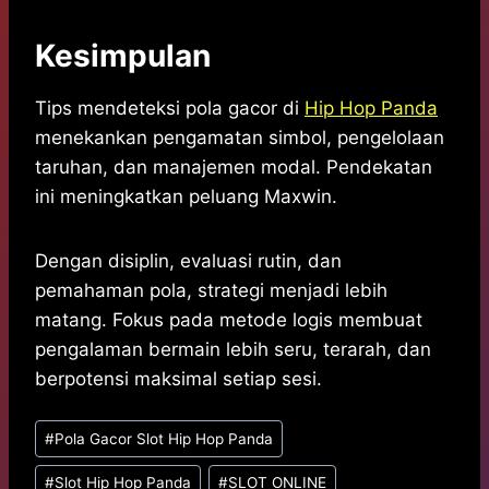
Kesimpulan
Tips mendeteksi pola gacor di
Hip Hop Panda
menekankan pengamatan simbol, pengelolaan
taruhan, dan manajemen modal. Pendekatan
ini meningkatkan peluang Maxwin.
Dengan disiplin, evaluasi rutin, dan
pemahaman pola, strategi menjadi lebih
matang. Fokus pada metode logis membuat
pengalaman bermain lebih seru, terarah, dan
berpotensi maksimal setiap sesi.
Post
#
Pola Gacor Slot Hip Hop Panda
Tags:
#
Slot Hip Hop Panda
#
SLOT ONLINE