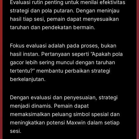
Evaluasi rutin penting untuk menilai efektivitas
strategi dan pola putaran. Dengan meninjau
hasil tiap sesi, pemain dapat menyesuaikan
taruhan dan pendekatan bermain.
Fokus evaluasi adalah pada proses, bukan
hasil instan. Pertanyaan seperti “Apakah pola
gacor lebih sering muncul dengan taruhan
tertentu?” membantu perbaikan strategi
berkelanjutan.
Dengan evaluasi dan penyesuaian, strategi
menjadi dinamis. Pemain dapat
memaksimalkan peluang simbol spesial dan
meningkatkan potensi Maxwin dalam setiap
sesi.