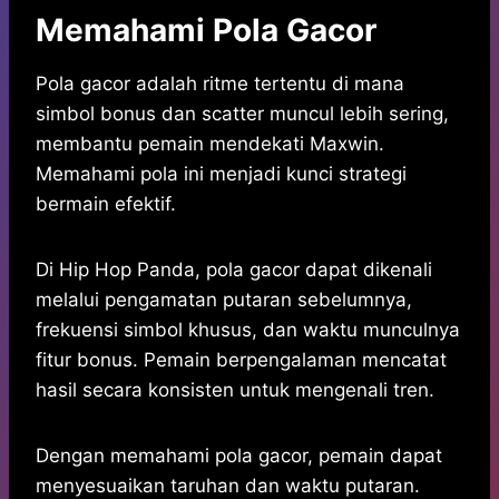
Memahami Pola Gacor
Pola gacor adalah ritme tertentu di mana
simbol bonus dan scatter muncul lebih sering,
membantu pemain mendekati Maxwin.
Memahami pola ini menjadi kunci strategi
bermain efektif.
Di Hip Hop Panda, pola gacor dapat dikenali
melalui pengamatan putaran sebelumnya,
frekuensi simbol khusus, dan waktu munculnya
fitur bonus. Pemain berpengalaman mencatat
hasil secara konsisten untuk mengenali tren.
Dengan memahami pola gacor, pemain dapat
menyesuaikan taruhan dan waktu putaran.