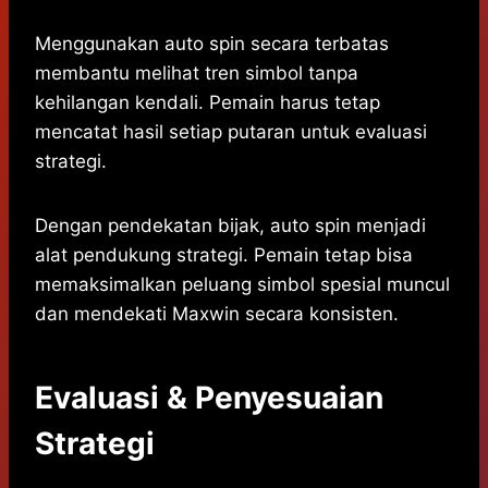
Menggunakan auto spin secara terbatas
membantu melihat tren simbol tanpa
kehilangan kendali. Pemain harus tetap
mencatat hasil setiap putaran untuk evaluasi
strategi.
Dengan pendekatan bijak, auto spin menjadi
alat pendukung strategi. Pemain tetap bisa
memaksimalkan peluang simbol spesial muncul
dan mendekati Maxwin secara konsisten.
Evaluasi & Penyesuaian
Strategi