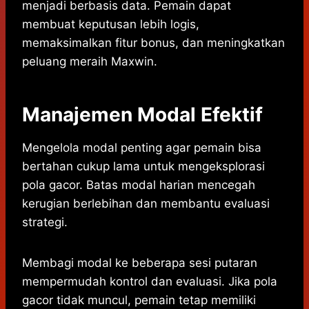
menjadi berbasis data. Pemain dapat
membuat keputusan lebih logis,
memaksimalkan fitur bonus, dan meningkatkan
peluang meraih Maxwin.
Manajemen Modal Efektif
Mengelola modal penting agar pemain bisa
bertahan cukup lama untuk mengeksplorasi
pola gacor. Batas modal harian mencegah
kerugian berlebihan dan membantu evaluasi
strategi.
Membagi modal ke beberapa sesi putaran
mempermudah kontrol dan evaluasi. Jika pola
gacor tidak muncul, pemain tetap memiliki