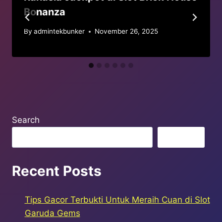
Bonanza
By
admintekbunker
November 26, 2025
Search
Search
Recent Posts
Tips Gacor Terbukti Untuk Meraih Cuan di Slot
Garuda Gems