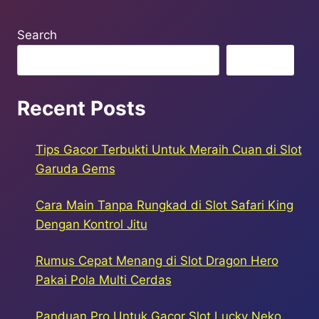
Search
Search
Recent Posts
Tips Gacor Terbukti Untuk Meraih Cuan di Slot
Garuda Gems
Cara Main Tanpa Rungkad di Slot Safari King
Dengan Kontrol Jitu
Rumus Cepat Menang di Slot Dragon Hero
Pakai Pola Multi Cerdas
Panduan Pro Untuk Gacor Slot Lucky Neko