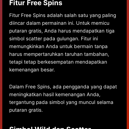
Fitur Free Spins
Fitur Free Spins adalah salah satu yang paling
diincar dalam permainan ini. Untuk memicu
putaran gratis, Anda harus mendapatkan tiga
simbol scatter pada gulungan. Fitur ini
memungkinkan Anda untuk bermain tanpa
harus mempertaruhkan taruhan tambahan,
tetapi tetap berkesempatan mendapatkan
kemenangan besar.
Dalam Free Spins, ada pengganda yang dapat
meningkatkan hasil kemenangan Anda,
tergantung pada simbol yang muncul selama
putaran gratis.