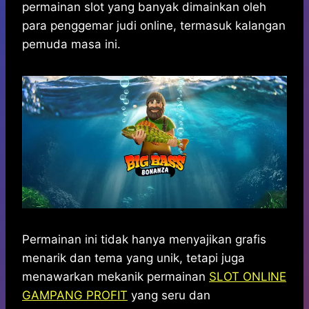
t
e
s
e
p
e
r
permainan slot yang banyak dimainkan oleh
s
b
e
g
e
e
para penggemar judi online, termasuk kalangan
A
o
n
r
pemuda masa ini.
p
o
g
a
p
k
e
m
r
Permainan ini tidak hanya menyajikan grafis
menarik dan tema yang unik, tetapi juga
menawarkan mekanik permainan
SLOT ONLINE
GAMPANG PROFIT
yang seru dan