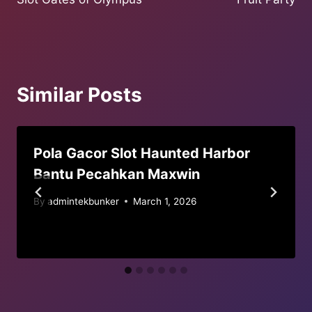
Similar Posts
Pola Gacor Slot Haunted Harbor
Bantu Pecahkan Maxwin
By
admintekbunker
March 1, 2026