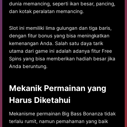
dunia memancing, seperti ikan besar, pancing,
dan kotak peralatan memancing.
Slot ini memiliki lima gulungan dan tiga baris,
dengan fitur bonus yang bisa meningkatkan
kemenangan Anda. Salah satu daya tarik
utama dari game ini adalah adanya fitur Free
Spins yang bisa memberikan hadiah besar jika
Anda beruntung.
Mekanik Permainan yang
Harus Diketahui
Mekanisme permainan Big Bass Bonanza tidak
terlalu rumit, namun pemahaman yang baik