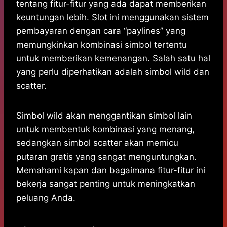
tentang fitur-fitur yang ada dapat memberikan
keuntungan lebih. Slot ini menggunakan sistem
pembayaran dengan cara “paylines” yang
memungkinkan kombinasi simbol tertentu
untuk memberikan kemenangan. Salah satu hal
yang perlu diperhatikan adalah simbol wild dan
scatter.
Simbol wild akan menggantikan simbol lain
untuk membentuk kombinasi yang menang,
sedangkan simbol scatter akan memicu
putaran gratis yang sangat menguntungkan.
Memahami kapan dan bagaimana fitur-fitur ini
bekerja sangat penting untuk meningkatkan
peluang Anda.