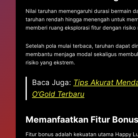
Nilai taruhan memengaruhi durasi bermain d
taruhan rendah hingga menengah untuk mema
memberi ruang eksplorasi fitur dengan risiko
Setelah pola mulai terbaca, taruhan dapat d
membantu menjaga modal sekaligus membuka 
risiko yang ekstrem.
Baca Juga:
Tips Akurat Mend
O’Gold Terbaru
Memanfaatkan Fitur Bonus
Fitur bonus adalah kekuatan utama Happy Lu