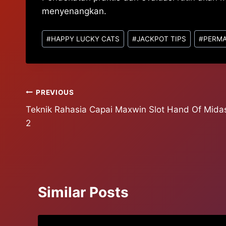
menyenangkan.
Post
#
HAPPY LUCKY CATS
#
JACKPOT TIPS
#
PERMA
Tags:
Post
PREVIOUS
Teknik Rahasia Capai Maxwin Slot Hand Of Mida
navigation
2
Similar Posts