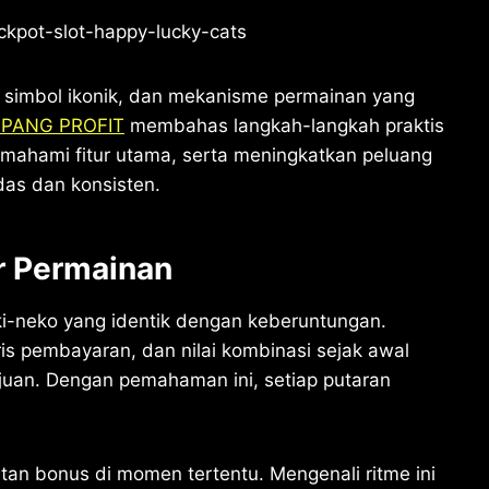
, simbol ikonik, dan mekanisme permainan yang
PANG PROFIT
membahas langkah-langkah praktis
emahami fitur utama, serta meningkatkan peluang
as dan konsisten.
r Permainan
-neko yang identik dengan keberuntungan.
s pembayaran, dan nilai kombinasi sejak awal
juan. Dengan pemahaman ini, setiap putaran
tan bonus di momen tertentu. Mengenali ritme ini