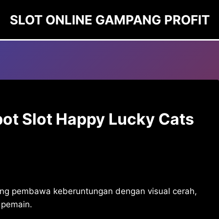
SLOT ONLINE GAMPANG PROFIT
pot Slot Happy Lucky Cats
ing pembawa keberuntungan dengan visual cerah,
 pemain.