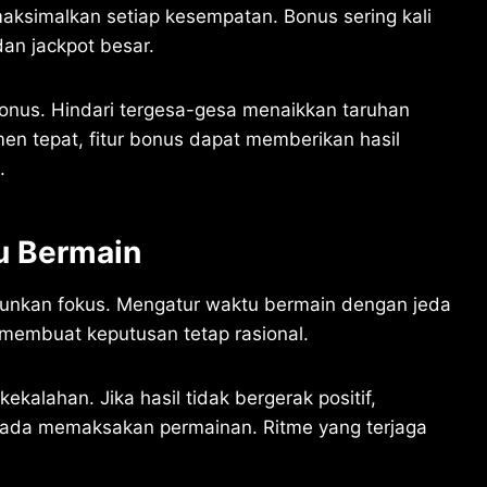
aksimalkan setiap kesempatan. Bonus sering kali
an jackpot besar.
nus. Hindari tergesa-gesa menaikkan taruhan
n tepat, fitur bonus dapat memberikan hasil
.
u Bermain
runkan fokus. Mengatur waktu bermain dengan jeda
membuat keputusan tetap rasional.
ekalahan. Jika hasil tidak bergerak positif,
daripada memaksakan permainan. Ritme yang terjaga