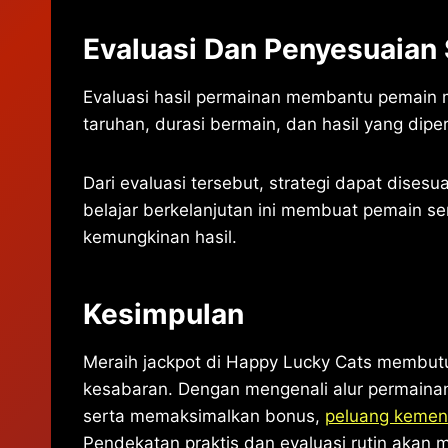
Evaluasi Dan Penyesuaian 
Evaluasi hasil permainan membantu pemain me
taruhan, durasi bermain, dan hasil yang dipero
Dari evaluasi tersebut, strategi dapat disesua
belajar berkelanjutan ini membuat pemain 
kemungkinan hasil.
Kesimpulan
Meraih jackpot di Happy Lucky Cats membut
kesabaran. Dengan mengenali alur permaina
serta memaksimalkan bonus,
peluang keme
Pendekatan praktis dan evaluasi rutin akan