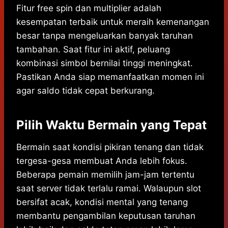
Fitur free spin dan multiplier adalah
kesempatan terbaik untuk meraih kemenangan
besar tanpa mengeluarkan banyak taruhan
tambahan. Saat fitur ini aktif, peluang
kombinasi simbol bernilai tinggi meningkat.
Pastikan Anda siap memanfaatkan momen ini
agar saldo tidak cepat berkurang.
Pilih Waktu Bermain yang Tepat
Bermain saat kondisi pikiran tenang dan tidak
tergesa-gesa membuat Anda lebih fokus.
Beberapa pemain memilih jam-jam tertentu
saat server tidak terlalu ramai. Walaupun slot
bersifat acak, kondisi mental yang tenang
membantu pengambilan keputusan taruhan