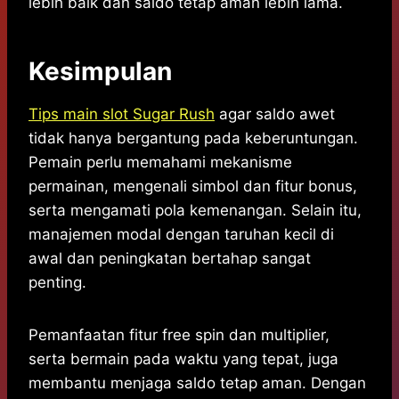
lebih baik dan saldo tetap aman lebih lama.
Kesimpulan
Tips main slot Sugar Rush
agar saldo awet
tidak hanya bergantung pada keberuntungan.
Pemain perlu memahami mekanisme
permainan, mengenali simbol dan fitur bonus,
serta mengamati pola kemenangan. Selain itu,
manajemen modal dengan taruhan kecil di
awal dan peningkatan bertahap sangat
penting.
Pemanfaatan fitur free spin dan multiplier,
serta bermain pada waktu yang tepat, juga
membantu menjaga saldo tetap aman. Dengan