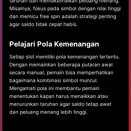
taruhan dan memaksimalkan peluang menang.
Misalnya, fokus pada simbol dengan nilai tinggi
dan memicu free spin adalah strategi penting
agar saldo tidak cepat habis.
Pelajari Pola Kemenangan
Setiap slot memiliki pola kemenangan tertentu.
Dengan memainkan beberapa putaran awal
secara manual, pemain bisa memperhatikan
bagaimana kombinasi simbol muncul.
Mengamati pola ini membantu pemain
menentukan kapan harus menaikkan atau
menurunkan taruhan agar saldo tetap awet
dan peluang menang lebih tinggi.