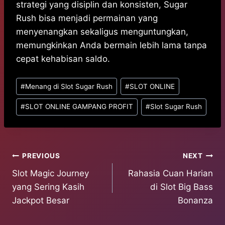
strategi yang disiplin dan konsisten, Sugar
Rush bisa menjadi permainan yang
menyenangkan sekaligus menguntungkan,
memungkinkan Anda bermain lebih lama tanpa
cepat kehabisan saldo.
Post
#
Menang di Slot Sugar Rush
#
SLOT ONLINE
Tags:
#
SLOT ONLINE GAMPANG PROFIT
#
Slot Sugar Rush
Post
PREVIOUS
NEXT
Slot Magic Journey
Rahasia Cuan Harian
navigation
yang Sering Kasih
di Slot Big Bass
Jackpot Besar
Bonanza