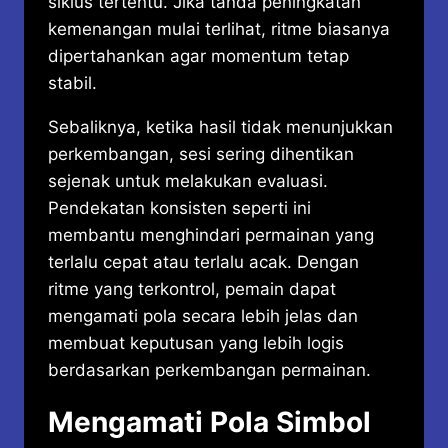
siklus tertentu. Jika tanda peningkatan
kemenangan mulai terlihat, ritme biasanya
dipertahankan agar momentum tetap
stabil.
Sebaliknya, ketika hasil tidak menunjukkan
perkembangan, sesi sering dihentikan
sejenak untuk melakukan evaluasi.
Pendekatan konsisten seperti ini
membantu menghindari permainan yang
terlalu cepat atau terlalu acak. Dengan
ritme yang terkontrol, pemain dapat
mengamati pola secara lebih jelas dan
membuat keputusan yang lebih logis
berdasarkan perkembangan permainan.
Mengamati Pola Simbol