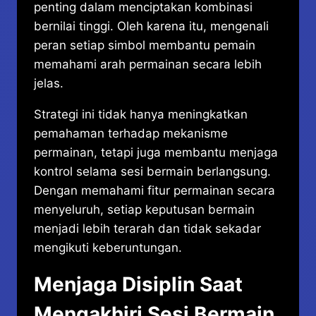
penting dalam menciptakan kombinasi
bernilai tinggi. Oleh karena itu, mengenali
peran setiap simbol membantu pemain
memahami arah permainan secara lebih
jelas.
Strategi ini tidak hanya meningkatkan
pemahaman terhadap mekanisme
permainan, tetapi juga membantu menjaga
kontrol selama sesi bermain berlangsung.
Dengan memahami fitur permainan secara
menyeluruh, setiap keputusan bermain
menjadi lebih terarah dan tidak sekadar
mengikuti keberuntungan.
Menjaga Disiplin Saat
Mengakhiri Sesi Bermain