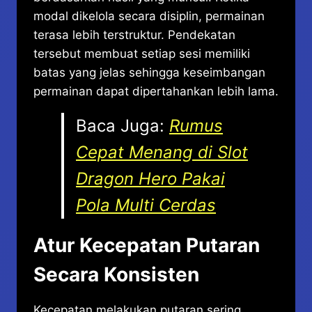
modal dikelola secara disiplin, permainan
terasa lebih terstruktur. Pendekatan
tersebut membuat setiap sesi memiliki
batas yang jelas sehingga keseimbangan
permainan dapat dipertahankan lebih lama.
Baca Juga:
Rumus
Cepat Menang di Slot
Dragon Hero Pakai
Pola Multi Cerdas
Atur Kecepatan Putaran
Secara Konsisten
Kecepatan melakukan putaran sering