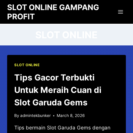
Skip
SLOT ONLINE GAMPANG
to
PROFIT
content
SLOT ONLINE
SLOT ONLINE
Tips Gacor Terbukti
Untuk Meraih Cuan di
Slot Garuda Gems
By
admintekbunker
March 8, 2026
Tips bermain Slot Garuda Gems dengan