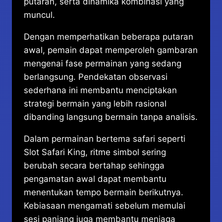
putaran, serta dinamika kombinasi yang
muncul.
Dengan memperhatikan beberapa putaran
awal, pemain dapat memperoleh gambaran
mengenai fase permainan yang sedang
berlangsung. Pendekatan observasi
sederhana ini membantu menciptakan
strategi bermain yang lebih rasional
dibanding langsung bermain tanpa analisis.
Dalam permainan bertema safari seperti
Slot Safari King, ritme simbol sering
berubah secara bertahap sehingga
pengamatan awal dapat membantu
menentukan tempo bermain berikutnya.
Kebiasaan mengamati sebelum memulai
sesi panjang juga membantu menjaga