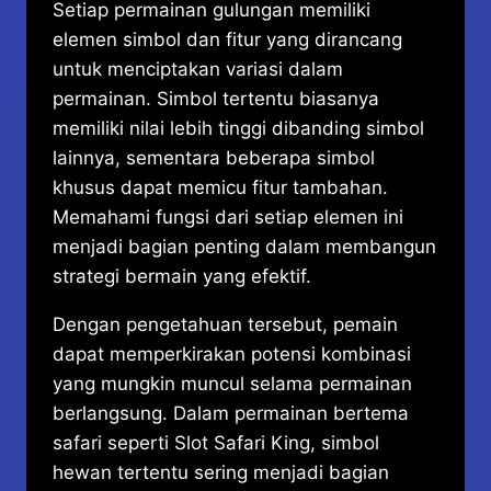
Setiap permainan gulungan memiliki
elemen simbol dan fitur yang dirancang
untuk menciptakan variasi dalam
permainan. Simbol tertentu biasanya
memiliki nilai lebih tinggi dibanding simbol
lainnya, sementara beberapa simbol
khusus dapat memicu fitur tambahan.
Memahami fungsi dari setiap elemen ini
menjadi bagian penting dalam membangun
strategi bermain yang efektif.
Dengan pengetahuan tersebut, pemain
dapat memperkirakan potensi kombinasi
yang mungkin muncul selama permainan
berlangsung. Dalam permainan bertema
safari seperti Slot Safari King, simbol
hewan tertentu sering menjadi bagian