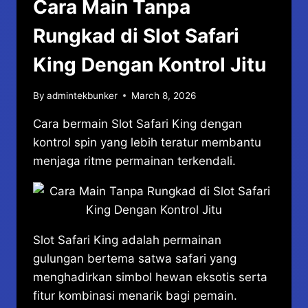
Cara Main Tanpa
Rungkad di Slot Safari
King Dengan Kontrol Jitu
By
admintekbunker
March 8, 2026
Cara bermain Slot Safari King dengan
kontrol spin yang lebih teratur membantu
menjaga ritme permainan terkendali.
Slot Safari King adalah permainan
gulungan bertema satwa safari yang
menghadirkan simbol hewan eksotis serta
fitur kombinasi menarik bagi pemain.