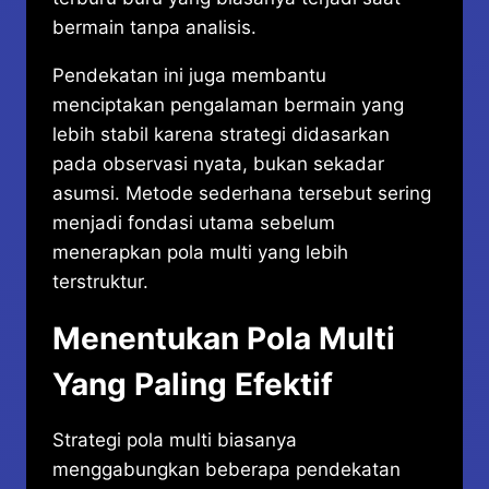
bermain tanpa analisis.
Pendekatan ini juga membantu
menciptakan pengalaman bermain yang
lebih stabil karena strategi didasarkan
pada observasi nyata, bukan sekadar
asumsi. Metode sederhana tersebut sering
menjadi fondasi utama sebelum
menerapkan pola multi yang lebih
terstruktur.
Menentukan Pola Multi
Yang Paling Efektif
Strategi pola multi biasanya
menggabungkan beberapa pendekatan