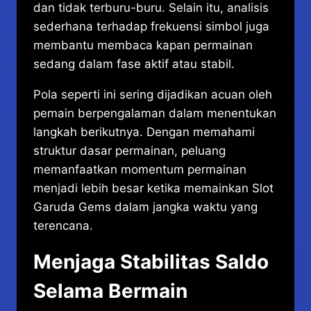
dan tidak terburu-buru. Selain itu, analisis
sederhana terhadap frekuensi simbol juga
membantu membaca kapan permainan
sedang dalam fase aktif atau stabil.
Pola seperti ini sering dijadikan acuan oleh
pemain berpengalaman dalam menentukan
langkah berikutnya. Dengan memahami
struktur dasar permainan, peluang
memanfaatkan momentum permainan
menjadi lebih besar ketika memainkan Slot
Garuda Gems dalam jangka waktu yang
terencana.
Menjaga Stabilitas Saldo
Selama Bermain