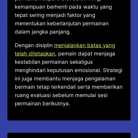
kemampuan berhenti pada waktu yang
tepat sering menjadi faktor yang
menentukan keberlanjutan permainan
dalam jangka panjang.
Dengan disiplin
menjalankan batas yang
telah ditetapkan
, pemain dapat menjaga
kestabilan permainan sekaligus
menghindari keputusan emosional. Strategi
ini juga membantu menjaga pengalaman
bermain tetap terkendali serta memberikan
ruang evaluasi sebelum memulai sesi
permainan berikutnya.