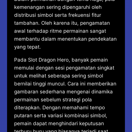
kemenangan sering dipengaruhi oleh
distribusi simbol serta frekuensi fitur
tambahan. Oleh karena itu, pengamatan
awal terhadap ritme permainan sangat
membantu dalam menentukan pendekatan
yang tepat.
Pada Slot Dragon Hero, banyak pemain
memulai dengan sesi pengamatan singkat
untuk melihat seberapa sering simbol
bernilai tinggi muncul. Cara ini memberikan
gambaran sederhana mengenai dinamika
permainan sebelum strategi pola
diterapkan. Dengan memahami tempo
putaran serta variasi kombinasi simbol,
pemain dapat menghindari keputusan
terburu buru yang biasanya terjadi saat