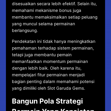
disesuaikan secara lebih efektif. Selain itu,
memahami mekanisme bonus juga
membantu memaksimalkan setiap peluang
yang muncul selama permainan
berlangsung.
Pendekatan ini tidak hanya meningkatkan
pemahaman terhadap sistem permainan,
tetapi juga membantu pemain
memanfaatkan momentum permainan
dengan lebih baik. Oleh karena itu,
mempelajari fitur permainan menjadi
bagian penting dalam memahami potensi
yang dimiliki oleh Slot Garuda Gems.
Bangun Pola Strategi