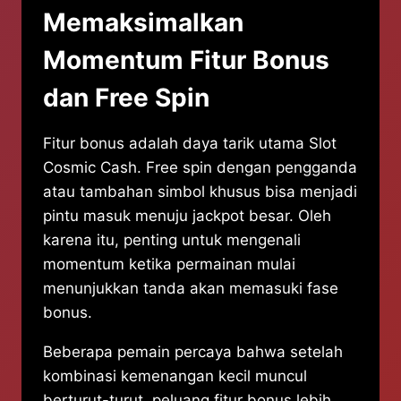
Memaksimalkan
Momentum Fitur Bonus
dan Free Spin
Fitur bonus adalah daya tarik utama Slot
Cosmic Cash. Free spin dengan pengganda
atau tambahan simbol khusus bisa menjadi
pintu masuk menuju jackpot besar. Oleh
karena itu, penting untuk mengenali
momentum ketika permainan mulai
menunjukkan tanda akan memasuki fase
bonus.
Beberapa pemain percaya bahwa setelah
kombinasi kemenangan kecil muncul
berturut-turut, peluang fitur bonus lebih