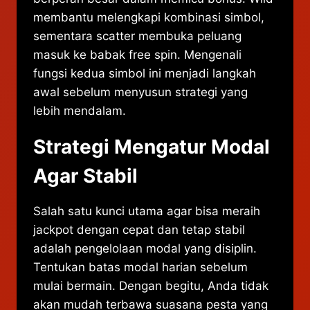
membantu melengkapi kombinasi simbol,
sementara scatter membuka peluang
masuk ke babak free spin. Mengenali
fungsi kedua simbol ini menjadi langkah
awal sebelum menyusun strategi yang
lebih mendalam.
Strategi Mengatur Modal
Agar Stabil
Salah satu kunci utama agar bisa meraih
jackpot dengan cepat dan tetap stabil
adalah pengelolaan modal yang disiplin.
Tentukan batas modal harian sebelum
mulai bermain. Dengan begitu, Anda tidak
akan mudah terbawa suasana pesta yang