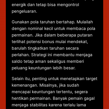
energik dan tetap bisa mengontrol
pengeluaran.
Gunakan pola taruhan bertahap. Mulailah
dengan nominal kecil untuk membaca pola
permainan. Jika dalam beberapa putaran
terlihat potensi bonus mulai mendekat,
barulah tingkatkan taruhan secara
perlahan. Strategi ini membantu menjaga
saldo tetap aman sekaligus memberi
peluang keuntungan lebih besar.
Selain itu, penting untuk menetapkan target
kemenangan. Misalnya, jika sudah
mencapai keuntungan tertentu, segera
hentikan permainan. Banyak pemain gagal
menjaga stabilitas karena terlalu lama