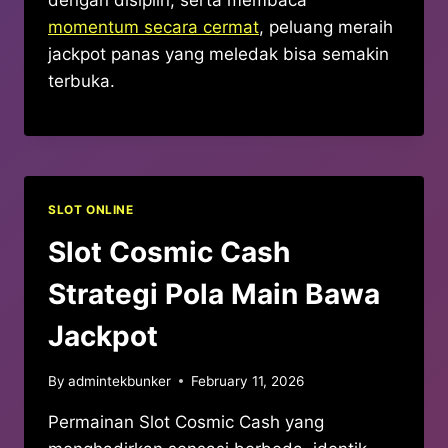
dengan disiplin, serta membaca
momentum secara cermat
, peluang meraih
jackpot panas yang meledak bisa semakin
terbuka.
SLOT ONLINE
Slot Cosmic Cash
Strategi Pola Main Bawa
Jackpot
By
admintekbunker
February 11, 2026
Permainan Slot Cosmic Cash yang