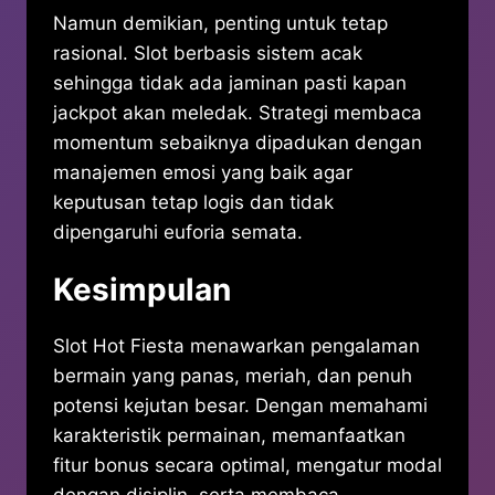
Namun demikian, penting untuk tetap
rasional. Slot berbasis sistem acak
sehingga tidak ada jaminan pasti kapan
jackpot akan meledak. Strategi membaca
momentum sebaiknya dipadukan dengan
manajemen emosi yang baik agar
keputusan tetap logis dan tidak
dipengaruhi euforia semata.
Kesimpulan
Slot Hot Fiesta menawarkan pengalaman
bermain yang panas, meriah, dan penuh
potensi kejutan besar. Dengan memahami
karakteristik permainan, memanfaatkan
fitur bonus secara optimal, mengatur modal