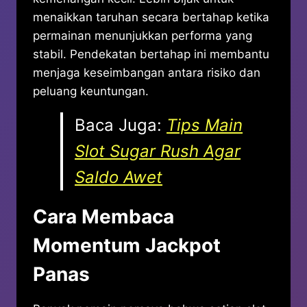
menaikkan taruhan secara bertahap ketika
permainan menunjukkan performa yang
stabil. Pendekatan bertahap ini membantu
menjaga keseimbangan antara risiko dan
peluang keuntungan.
Baca Juga:
Tips Main
Slot Sugar Rush Agar
Saldo Awet
Cara Membaca
Momentum Jackpot
Panas