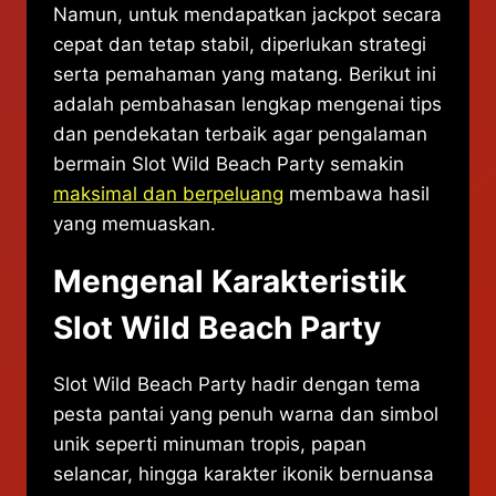
Namun, untuk mendapatkan jackpot secara
cepat dan tetap stabil, diperlukan strategi
serta pemahaman yang matang. Berikut ini
adalah pembahasan lengkap mengenai tips
dan pendekatan terbaik agar pengalaman
bermain Slot Wild Beach Party semakin
maksimal dan berpeluang
membawa hasil
yang memuaskan.
Mengenal Karakteristik
Slot Wild Beach Party
Slot Wild Beach Party hadir dengan tema
pesta pantai yang penuh warna dan simbol
unik seperti minuman tropis, papan
selancar, hingga karakter ikonik bernuansa