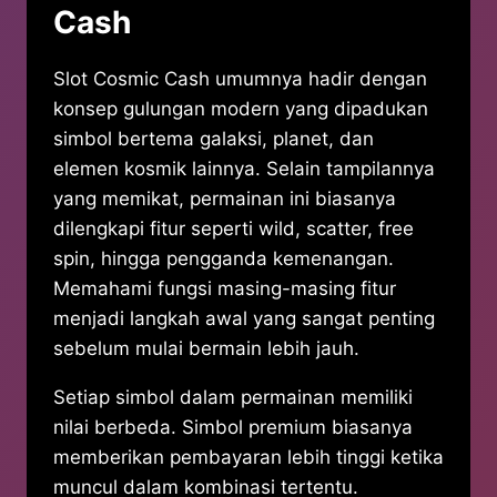
Cash
Slot Cosmic Cash umumnya hadir dengan
konsep gulungan modern yang dipadukan
simbol bertema galaksi, planet, dan
elemen kosmik lainnya. Selain tampilannya
yang memikat, permainan ini biasanya
dilengkapi fitur seperti wild, scatter, free
spin, hingga pengganda kemenangan.
Memahami fungsi masing-masing fitur
menjadi langkah awal yang sangat penting
sebelum mulai bermain lebih jauh.
Setiap simbol dalam permainan memiliki
nilai berbeda. Simbol premium biasanya
memberikan pembayaran lebih tinggi ketika
muncul dalam kombinasi tertentu.