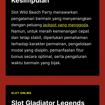
Kesimpulan
Slot Wild Beach Party menawarkan
pengalaman bermain yang menyenangkan
dengan peluang
jackpot yang menggoda
.
Namun, untuk meraih kemenangan cepat
dan tetap stabil, diperlukan pemahaman
terhadap karakter permainan, pengelolaan
modal yang disiplin, pemanfaatan fitur
bonus secara optimal, serta pengaturan
waktu bermain yang bijak.
SLOT ONLINE
Slot Gladiator Legends