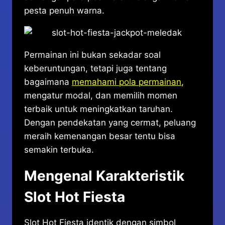
pesta penuh warna.
Permainan ini bukan sekadar soal
keberuntungan, tetapi juga tentang
bagaimana
memahami pola permainan
,
mengatur modal, dan memilih momen
terbaik untuk meningkatkan taruhan.
Dengan pendekatan yang cermat, peluang
meraih kemenangan besar tentu bisa
semakin terbuka.
Mengenal Karakteristik
Slot Hot Fiesta
Slot Hot Fiesta identik dengan simbol