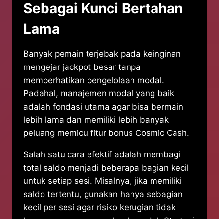
Sebagai Kunci Bertahan
Lama
Banyak pemain terjebak pada keinginan
mengejar jackpot besar tanpa
memperhatikan pengelolaan modal.
Padahal, manajemen modal yang baik
adalah fondasi utama agar bisa bermain
lebih lama dan memiliki lebih banyak
peluang memicu fitur bonus Cosmic Cash.
Salah satu cara efektif adalah membagi
total saldo menjadi beberapa bagian kecil
untuk setiap sesi. Misalnya, jika memiliki
saldo tertentu, gunakan hanya sebagian
kecil per sesi agar risiko kerugian tidak