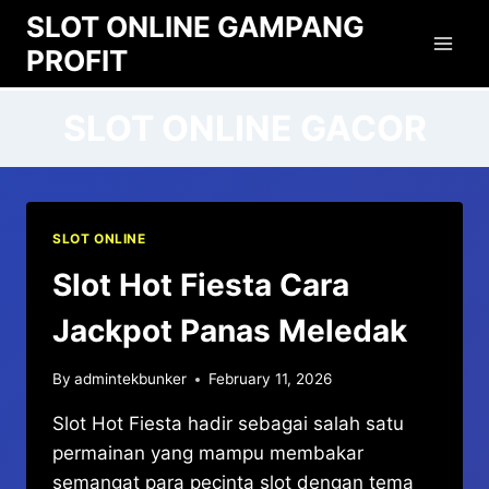
Skip
SLOT ONLINE GAMPANG
to
PROFIT
content
SLOT ONLINE GACOR
SLOT ONLINE
Slot Hot Fiesta Cara
Jackpot Panas Meledak
By
admintekbunker
February 11, 2026
Slot Hot Fiesta hadir sebagai salah satu
permainan yang mampu membakar
semangat para pecinta slot dengan tema