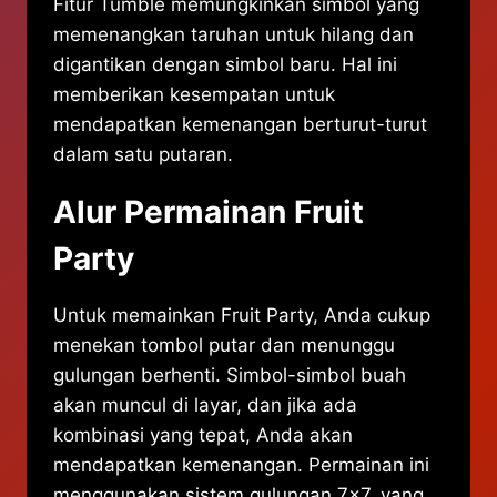
Fitur Tumble memungkinkan simbol yang
memenangkan taruhan untuk hilang dan
digantikan dengan simbol baru. Hal ini
memberikan kesempatan untuk
mendapatkan kemenangan berturut-turut
dalam satu putaran.
Alur Permainan Fruit
Party
Untuk memainkan Fruit Party, Anda cukup
menekan tombol putar dan menunggu
gulungan berhenti. Simbol-simbol buah
akan muncul di layar, dan jika ada
kombinasi yang tepat, Anda akan
mendapatkan kemenangan. Permainan ini
menggunakan sistem gulungan 7×7, yang