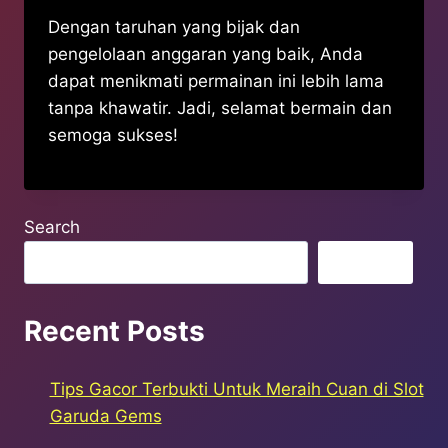
Dengan taruhan yang bijak dan
pengelolaan anggaran yang baik, Anda
dapat menikmati permainan ini lebih lama
tanpa khawatir. Jadi, selamat bermain dan
semoga sukses!
Search
Search
Recent Posts
Tips Gacor Terbukti Untuk Meraih Cuan di Slot
Garuda Gems