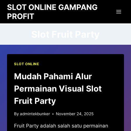
Skip
SLOT ONLINE GAMPANG
to
PROFIT
content
Slot Fruit Party
SLOT ONLINE
Mudah Pahami Alur
Permainan Visual Slot
Fruit Party
By
admintekbunker
November 24, 2025
Fruit Party adalah salah satu permainan