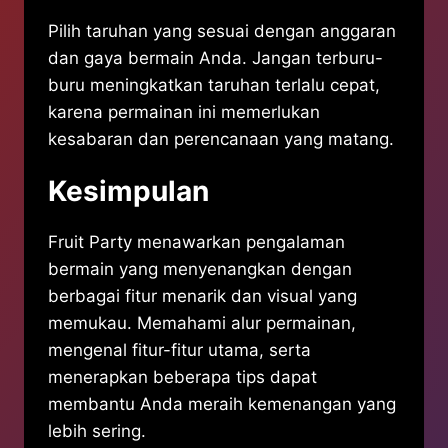
Pilih taruhan yang sesuai dengan anggaran
dan gaya bermain Anda. Jangan terburu-
buru meningkatkan taruhan terlalu cepat,
karena permainan ini memerlukan
kesabaran dan perencanaan yang matang.
Kesimpulan
Fruit Party menawarkan pengalaman
bermain yang menyenangkan dengan
berbagai fitur menarik dan visual yang
memukau. Memahami alur permainan,
mengenal fitur-fitur utama, serta
menerapkan beberapa tips dapat
membantu Anda meraih kemenangan yang
lebih sering.