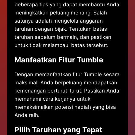
beberapa tips yang dapat membantu Anda
meningkatkan peluang menang. Salah
satunya adalah mengelola anggaran
taruhan dengan bijak. Tentukan batas
taruhan sebelum bermain, dan pastikan
untuk tidak melampaui batas tersebut.
Manfaatkan Fitur Tumble
Dengan memanfaatkan fitur Tumble secara
maksimal, Anda berpeluang mendapatkan
kemenangan berturut-turut. Pastikan Anda
memahami cara kerjanya untuk
memaksimalkan potensi hadiah yang bisa
Anda raih.
Pilih Taruhan yang Tepat