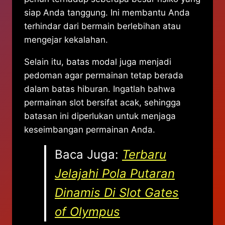
siap Anda tanggung. Ini membantu Anda
terhindar dari bermain berlebihan atau
mengejar kekalahan.
Selain itu, batas modal juga menjadi
pedoman agar permainan tetap berada
dalam batas hiburan. Ingatlah bahwa
permainan slot bersifat acak, sehingga
batasan ini diperlukan untuk menjaga
keseimbangan permainan Anda.
Baca Juga:
Terbaru
Jelajahi Pola Putaran
Dinamis Di Slot Gates
of Olympus