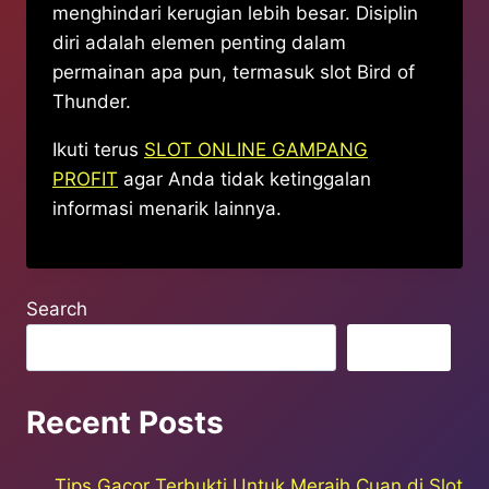
menghindari kerugian lebih besar. Disiplin
diri adalah elemen penting dalam
permainan apa pun, termasuk slot Bird of
Thunder.
Ikuti terus
SLOT ONLINE GAMPANG
PROFIT
agar Anda tidak ketinggalan
informasi menarik lainnya.
Search
Search
Recent Posts
Tips Gacor Terbukti Untuk Meraih Cuan di Slot