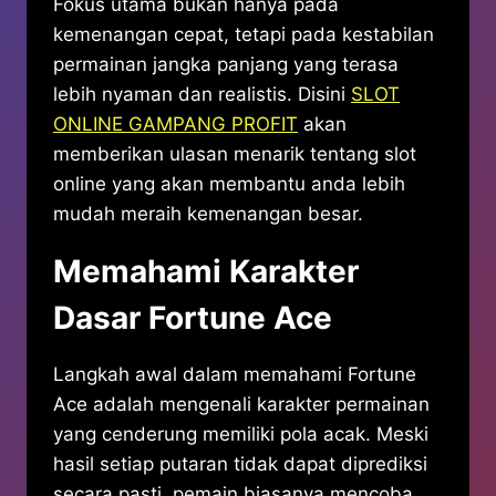
Fokus utama bukan hanya pada
kemenangan cepat, tetapi pada kestabilan
permainan jangka panjang yang terasa
lebih nyaman dan realistis. Disini
SLOT
ONLINE GAMPANG PROFIT
akan
memberikan ulasan menarik tentang slot
online yang akan membantu anda lebih
mudah meraih kemenangan besar.
Memahami Karakter
Dasar Fortune Ace
Langkah awal dalam memahami Fortune
Ace adalah mengenali karakter permainan
yang cenderung memiliki pola acak. Meski
hasil setiap putaran tidak dapat diprediksi
secara pasti, pemain biasanya mencoba