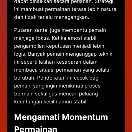
dapat dinaikkan secara perlahan. Strategi
ini membuat permainan terasa lebih natural
dan tidak terlalu menegangkan.
Putaran santai juga membantu pemain
menjaga fokus. Ketika emosi stabil,
pengambilan keputusan menjadi lebih
logis. Banyak pemain menganggap teknik
ini seperti latihan kesabaran dalam
membaca situasi permainan yang selalu
berubah. Pendekatan ini cocok bagi
pemain yang ingin menikmati proses
bermain sekaligus mencari peluang
keuntungan kecil namun stabil.
Mengamati Momentum
Permainan