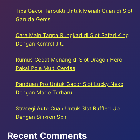
Tips Gacor Terbukti Untuk Meraih Cuan di Slot
Garuda Gems
Cara Main Tanpa Rungkad di Slot Safari King
Dengan Kontrol Jitu
Rumus Cepat Menang di Slot Dragon Hero
Pakai Pola Multi Cerdas
Panduan Pro Untuk Gacor Slot Lucky Neko
Dengan Mode Terbaru
Strategi Auto Cuan Untuk Slot Ruffled Up
Dengan Sinkron Spin
Recent Comments