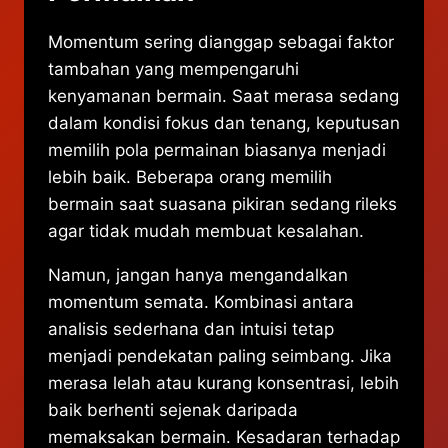
Momentum sering dianggap sebagai faktor
tambahan yang mempengaruhi
kenyamanan bermain. Saat merasa sedang
dalam kondisi fokus dan tenang, keputusan
memilih pola permainan biasanya menjadi
lebih baik. Beberapa orang memilih
bermain saat suasana pikiran sedang rileks
agar tidak mudah membuat kesalahan.
Namun, jangan hanya mengandalkan
momentum semata. Kombinasi antara
analisis sederhana dan intuisi tetap
menjadi pendekatan paling seimbang. Jika
merasa lelah atau kurang konsentrasi, lebih
baik berhenti sejenak daripada
memaksakan bermain. Kesadaran terhadap