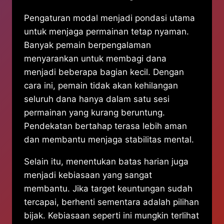
Pengaturan modal menjadi pondasi utama
untuk menjaga permainan tetap nyaman.
Banyak pemain berpengalaman
menyarankan untuk membagi dana
menjadi beberapa bagian kecil. Dengan
cara ini, pemain tidak akan kehilangan
seluruh dana hanya dalam satu sesi
permainan yang kurang beruntung.
Pendekatan bertahap terasa lebih aman
dan membantu menjaga stabilitas mental.
Selain itu, menentukan batas harian juga
menjadi kebiasaan yang sangat
membantu. Jika target keuntungan sudah
tercapai, berhenti sementara adalah pilihan
bijak. Kebiasaan seperti ini mungkin terlihat