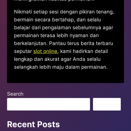
Nikmati setiap sesi dengan pikiran tenang,
bermain secara bertahap, dan selalu
belajar dari pengalaman sebelumnya agar
permainan terasa lebih nyaman dan
berkelanjutan. Pantau terus berita terbaru
seputar
slot online
, kami hadirkan detail
lengkap dan akurat agar Anda selalu
selangkah lebih maju dalam permainan.
Search
Search
Recent Posts