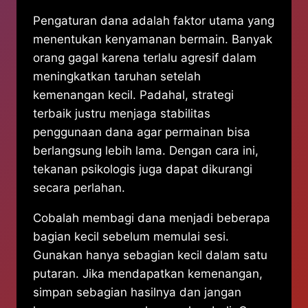
Pengaturan dana adalah faktor utama yang
menentukan kenyamanan bermain. Banyak
orang gagal karena terlalu agresif dalam
meningkatkan taruhan setelah
kemenangan kecil. Padahal, strategi
terbaik justru menjaga stabilitas
penggunaan dana agar permainan bisa
berlangsung lebih lama. Dengan cara ini,
tekanan psikologis juga dapat dikurangi
secara perlahan.
Cobalah membagi dana menjadi beberapa
bagian kecil sebelum memulai sesi.
Gunakan hanya sebagian kecil dalam satu
putaran. Jika mendapatkan kemenangan,
simpan sebagian hasilnya dan jangan