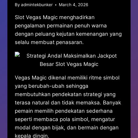
By
admintekbunker
March 4, 2026
Slot Vegas Magic menghadirkan
pengalaman permainan penuh warna
dengan peluang kejutan kemenangan yang
selalu membuat penasaran.
Vegas Magic dikenal memiliki ritme simbol
yang berubah-ubah sehingga
membutuhkan pendekatan strategi yang
terasa natural dan tidak memaksa. Banyak
pemain memilih pendekatan sederhana
seperti membaca pola simbol, mengatur
modal dengan bijak, dan bermain dengan
kepala dingin.