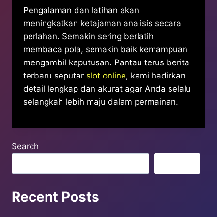
Pengalaman dan latihan akan
meningkatkan ketajaman analisis secara
perlahan. Semakin sering berlatih
membaca pola, semakin baik kemampuan
mengambil keputusan. Pantau terus berita
terbaru seputar
slot online
, kami hadirkan
detail lengkap dan akurat agar Anda selalu
selangkah lebih maju dalam permainan.
Search
Search
Recent Posts