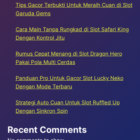
Tips Gacor Terbukti Untuk Meraih Cuan di Slot
Garuda Gems
Cara Main Tanpa Rungkad di Slot Safari King
Dengan Kontrol Jitu
Rumus Cepat Menang di Slot Dragon Hero
Pakai Pola Multi Cerdas
Panduan Pro Untuk Gacor Slot Lucky Neko
Dengan Mode Terbaru
Strategi Auto Cuan Untuk Slot Ruffled Up
Dengan Sinkron Spin
Recent Comments