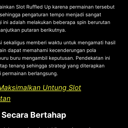
ainkan Slot Ruffled Up karena permainan tersebut
f sehingga pengaturan tempo menjadi sangat
gi ini adalah melakukan beberapa spin berurutan
njutkan putaran berikutnya.
i sekaligus memberi waktu untuk mengamati hasil
main dapat memahami kecenderungan pola
rburu buru mengambil keputusan. Pendekatan ini
ap tenang sehingga strategi yang diterapkan
si permainan berlangsung.
 Maksimalkan Untung Slot
tan
 Secara Bertahap