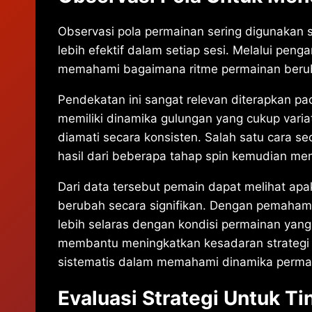
Observasi pola permainan sering digunakan 
lebih efektif dalam setiap sesi. Melalui pen
memahami bagaimana ritme permainan berub
Pendekatan ini sangat relevan diterapkan pa
memiliki dinamika gulungan yang cukup variati
diamati secara konsisten. Salah satu cara 
hasil dari beberapa tahap spin kemudian m
Dari data tersebut pemain dapat melihat apa
berubah secara signifikan. Dengan pemahama
lebih selaras dengan kondisi permainan yang
membantu meningkatkan kesadaran strategi 
sistematis dalam memahami dinamika permai
Evaluasi Strategi Untuk Ti