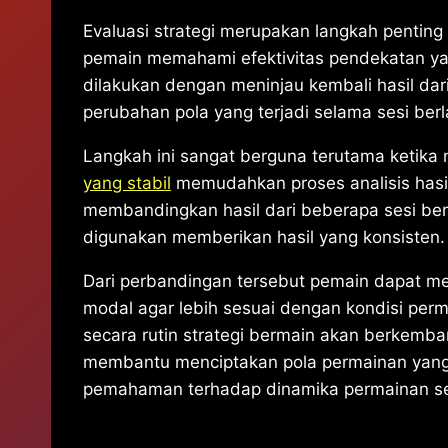
Evaluasi strategi merupakan langkah pentin
pemain memahami efektivitas pendekatan yan
dilakukan dengan meninjau kembali hasil dar
perubahan pola yang terjadi selama sesi ber
Langkah ini sangat berguna terutama ketika
yang stabil
memudahkan proses analisis hasi
membandingkan hasil dari beberapa sesi ber
digunakan memberikan hasil yang konsisten.
Dari perbandingan tersebut pemain dapat m
modal agar lebih sesuai dengan kondisi per
secara rutin strategi bermain akan berkemb
membantu menciptakan pola permainan yang 
pemahaman terhadap dinamika permainan se