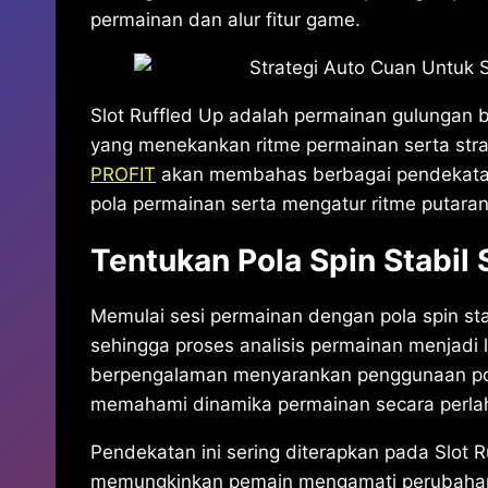
permainan dan alur fitur game.
Slot Ruffled Up adalah permainan gulungan 
yang menekankan ritme permainan serta strat
PROFIT
akan membahas berbagai pendekatan
pola permainan serta mengatur ritme putaran 
Tentukan Pola Spin Stabil 
Memulai sesi permainan dengan pola spin s
sehingga proses analisis permainan menjadi
berpengalaman menyarankan penggunaan pol
memahami dinamika permainan secara perla
Pendekatan ini sering diterapkan pada Slot R
memungkinkan pemain mengamati perubahan 