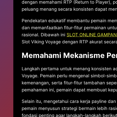
dengan memahami RTP (Return to Player), po
peluang menang secara konsisten dapat meni
Pendekatan edukatif membantu pemain mem
dan memanfaatkan fitur-fitur permainan un
rasional. Dibawah ini
SLOT ONLINE GAMPAN
Slot Viking Voyage dengan RTP akurat secar
Memahami Mekanisme Pe
Langkah pertama untuk menang konsisten a
Voyage. Pemain perlu mengenal simbol-simbo
kemenangan, serta fitur-fitur tambahan seperti
pemahaman ini, pemain dapat membuat keput
Selain itu, mengetahui cara kerja payline d
pemain menyusun strategi bermain lebih ra
fondasi penting agar langkah-langkah berikut