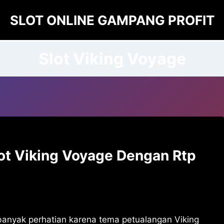
SLOT ONLINE GAMPANG PROFIT
Slot Viking Voyage
ot Viking Voyage Dengan Rtp
banyak perhatian karena tema petualangan Viking