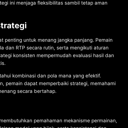
gi ini menjaga fleksibilitas sambil tetap aman
trategi
at penting untuk menang jangka panjang. Pemain
 dan RTP secara rutin, serta mengikuti aturan
trategi konsisten mempermudah evaluasi hasil dan
is.
ahui kombinasi dan pola mana yang efektif.
, pemain dapat memperbaiki strategi, memahami
menang secara bertahap.
membutuhkan pemahaman mekanisme permainan,