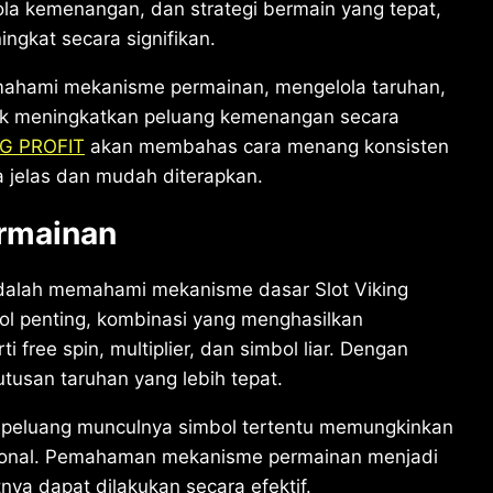
la kemenangan, dan strategi bermain yang tepat,
ngkat secara signifikan.
ahami mekanisme permainan, mengelola taruhan,
tuk meningkatkan peluang kemenangan secara
G PROFIT
akan membahas cara menang konsisten
a jelas dan mudah diterapkan.
rmainan
dalah memahami mekanisme dasar Slot Viking
l penting, kombinasi yang menghasilkan
 free spin, multiplier, dan simbol liar. Dengan
usan taruhan yang lebih tepat.
an peluang munculnya simbol tertentu memungkinkan
sional. Pemahaman mekanisme permainan menjadi
nya dapat dilakukan secara efektif.