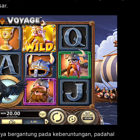
ar.
ya bergantung pada keberuntungan, padahal