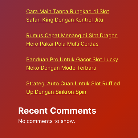
Cara Main Tanpa Rungkad di Slot
Safari King Dengan Kontrol Jitu
Rumus Cepat Menang di Slot Dragon
Hero Pakai Pola Multi Cerdas
Panduan Pro Untuk Gacor Slot Lucky
Neko Dengan Mode Terbaru
Strategi Auto Cuan Untuk Slot Ruffled
Up Dengan Sinkron Spin
Recent Comments
No comments to show.