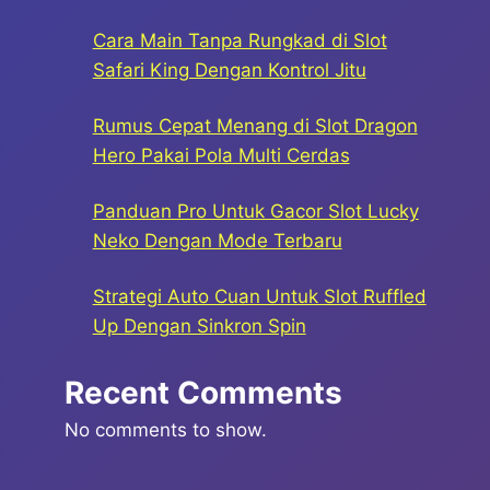
Cara Main Tanpa Rungkad di Slot
Safari King Dengan Kontrol Jitu
Rumus Cepat Menang di Slot Dragon
Hero Pakai Pola Multi Cerdas
Panduan Pro Untuk Gacor Slot Lucky
Neko Dengan Mode Terbaru
Strategi Auto Cuan Untuk Slot Ruffled
Up Dengan Sinkron Spin
Recent Comments
No comments to show.