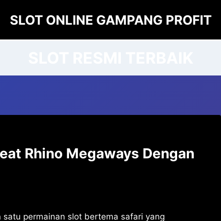
SLOT ONLINE GAMPANG PROFIT
SLOT RESMI TERBAIK
t Great Rhino Megaways Dengan
 satu permainan slot bertema safari yang