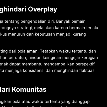
hindari Overplay
juga tentang pengendalian diri. Banyak pemain
angnya strategi, melainkan karena bermain terlalu
okus menurun dan keputusan menjadi kurang
ting dari pola aman. Tetapkan waktu tertentu dan
ahan beruntun, hindari keinginan mengejar kerugian
sejenak dapat membantu mengembalikan perspektif.
u menjaga konsistensi dan menghindari fluktuasi
dari Komunitas
agikan pola atau waktu tertentu yang dianggap