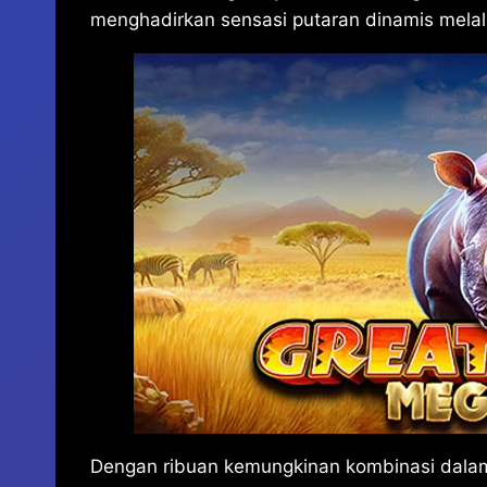
menghadirkan sensasi putaran dinamis mela
Dengan ribuan kemungkinan kombinasi dalam