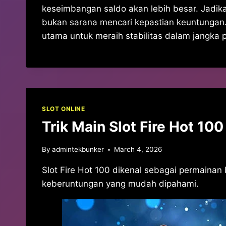
keseimbangan saldo akan lebih besar. Jadika
bukan sarana mencari kepastian keuntungan. 
utama untuk meraih stabilitas dalam jangka 
SLOT ONLINE
Trik Main Slot Fire Hot 10
By
admintekbunker
March 4, 2026
Slot Fire Hot 100 dikenal sebagai permaina
keberuntungan yang mudah dipahami.