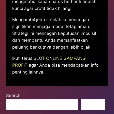
mengetahui kapan harus berhenti adalah
kunci agar profit tidak hilang.
Mengambil jeda setelah kemenangan
signifikan menjaga modal tetap aman.
Strategi ini mencegah keputusan impulsif
dan membantu Anda memanfaatkan
peluang berikutnya dengan lebih bijak.
Ikuti terus
SLOT ONLINE GAMPANG
PROFIT
agar Anda bisa mendapatkan info
penting lainnya.
Search
Search