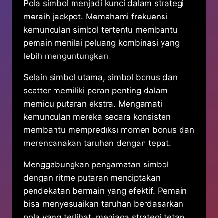
Pola simbol menjadi kunci dalam strategi
meraih jackpot. Memahami frekuensi
kemunculan simbol tertentu membantu
pemain menilai peluang kombinasi yang
lebih menguntungkan.
Selain simbol utama, simbol bonus dan
scatter memiliki peran penting dalam
memicu putaran ekstra. Mengamati
kemunculan mereka secara konsisten
membantu memprediksi momen bonus dan
merencanakan taruhan dengan tepat.
Menggabungkan pengamatan simbol
dengan ritme putaran menciptakan
pendekatan bermain yang efektif. Pemain
bisa menyesuaikan taruhan berdasarkan
pola yang terlihat, menjaga strategi tetap