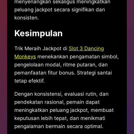
menyenangkan sekaligus meningkatkan
peluang jackpot secara signifikan dan
konsisten.
Kesimpulan
Trik Meraih Jackpot di
Slot 3 Dancing
Monkeys
menekankan pengamatan simbol,
pengelolaan modal, ritme putaran, dan
pemanfaatan fitur bonus. Strategi santai
tetap efektif.
Dengan konsistensi, evaluasi rutin, dan
pendekatan rasional, pemain dapat
meningkatkan peluang jackpot, membuat
keputusan lebih tepat, dan menikmati
pengalaman bermain secara optimal.