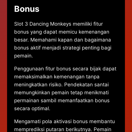
Bonus
Slot 3 Dancing Monkeys memiliki fitur
bonus yang dapat memicu kemenangan
besar. Memahami kapan dan bagaimana
bonus aktif menjadi strategi penting bagi
pemain.
Penggunaan fitur bonus secara bijak dapat
memaksimalkan kemenangan tanpa
meningkatkan risiko. Pendekatan santai
memungkinkan pemain tetap menikmati
permainan sambil memanfaatkan bonus
secara optimal.
Mengamati pola aktivasi bonus membantu
memprediksi putaran berikutnya. Pemain