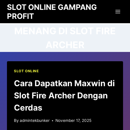
Skip
SLOT ONLINE GAMPANG
to
PROFIT
content
MENANG DI SLOT FIRE
ARCHER
SLOT ONLINE
Cara Dapatkan Maxwin di
Slot Fire Archer Dengan
Cerdas
By
admintekbunker
November 17, 2025