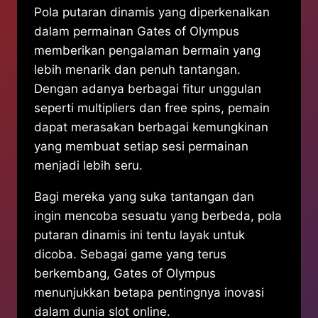
Pola putaran dinamis yang diperkenalkan
dalam permainan Gates of Olympus
memberikan pengalaman bermain yang
lebih menarik dan penuh tantangan.
Dengan adanya berbagai fitur unggulan
seperti multipliers dan free spins, pemain
dapat merasakan berbagai kemungkinan
yang membuat setiap sesi permainan
menjadi lebih seru.
Bagi mereka yang suka tantangan dan
ingin mencoba sesuatu yang berbeda, pola
putaran dinamis ini tentu layak untuk
dicoba. Sebagai game yang terus
berkembang, Gates of Olympus
menunjukkan betapa pentingnya inovasi
dalam dunia slot online.