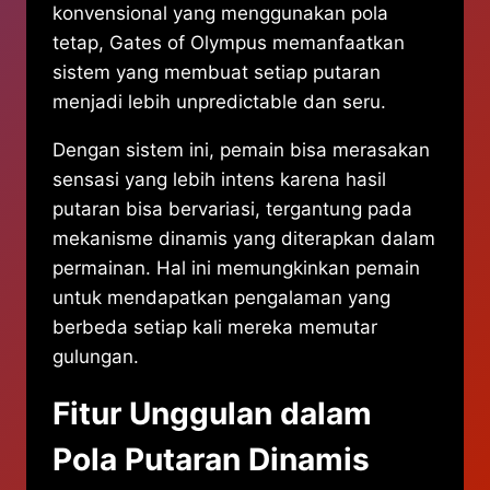
konvensional yang menggunakan pola
tetap, Gates of Olympus memanfaatkan
sistem yang membuat setiap putaran
menjadi lebih unpredictable dan seru.
Dengan sistem ini, pemain bisa merasakan
sensasi yang lebih intens karena hasil
putaran bisa bervariasi, tergantung pada
mekanisme dinamis yang diterapkan dalam
permainan. Hal ini memungkinkan pemain
untuk mendapatkan pengalaman yang
berbeda setiap kali mereka memutar
gulungan.
Fitur Unggulan dalam
Pola Putaran Dinamis