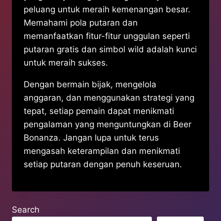
peluang untuk meraih kemenangan besar.
Memahami pola putaran dan
memanfaatkan fitur-fitur unggulan seperti
putaran gratis dan simbol wild adalah kunci
untuk meraih sukses.
Dengan bermain bijak, mengelola
anggaran, dan menggunakan strategi yang
tepat, setiap pemain dapat menikmati
pengalaman yang menguntungkan di Beer
Bonanza. Jangan lupa untuk terus
mengasah keterampilan dan menikmati
setiap putaran dengan penuh keseruan.
Search