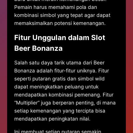
Pemain harus memahami pola dan
kombinasi simbol yang tepat agar dapat
memaksimalkan potensi kemenangan.
Fitur Unggulan dalam Slot
Beer Bonanza
Salah satu daya tarik utama dari Beer
Bonanza adalah fitur-fitur uniknya. Fitur
seperti putaran gratis dan simbol wild
dapat meningkatkan peluang untuk
mendapatkan kombinasi pemenang. Fitur
“Multiplier” juga berperan penting, di mana
setiap kemenangan yang tercipta bisa
mendapatkan peningkatan nilai.
Ini membuat setiap putaran semakin