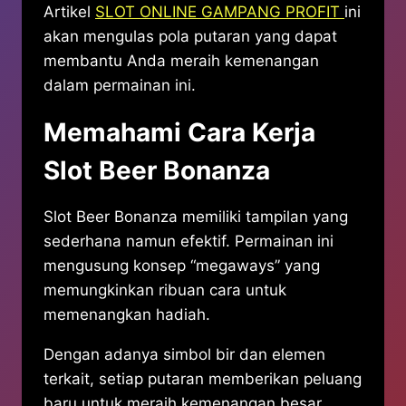
Artikel
SLOT ONLINE GAMPANG PROFIT
ini
akan mengulas pola putaran yang dapat
membantu Anda meraih kemenangan
dalam permainan ini.
Memahami Cara Kerja
Slot Beer Bonanza
Slot Beer Bonanza memiliki tampilan yang
sederhana namun efektif. Permainan ini
mengusung konsep “megaways” yang
memungkinkan ribuan cara untuk
memenangkan hadiah.
Dengan adanya simbol bir dan elemen
terkait, setiap putaran memberikan peluang
baru untuk meraih kemenangan besar.