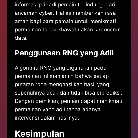
informasi pribadi pemain terlindungi dari
ancaman cyber. Hal ini memberikan rasa
aman bagi para pemain untuk menikmati
permainan tanpa khawatir akan kebocoran
data.
Penggunaan RNG yang Adil
Algoritma RNG yang digunakan pada
permainan ini menjamin bahwa setiap
putaran roda menghasilkan hasil yang
sepenuhnya acak dan tidak bisa diprediksi.
Dengan demikian, pemain dapat menikmati
permainan yang adil tanpa adanya
intervensi dalam hasilnya.
Kesimpulan