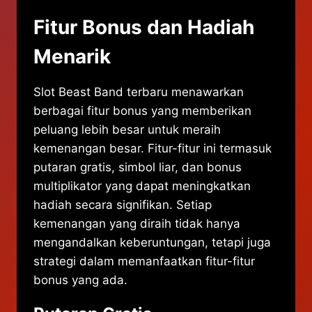
Fitur Bonus dan Hadiah
Menarik
Slot Beast Band terbaru menawarkan
berbagai fitur bonus yang memberikan
peluang lebih besar untuk meraih
kemenangan besar. Fitur-fitur ini termasuk
putaran gratis, simbol liar, dan bonus
multiplikator yang dapat meningkatkan
hadiah secara signifikan. Setiap
kemenangan yang diraih tidak hanya
mengandalkan keberuntungan, tetapi juga
strategi dalam memanfaatkan fitur-fitur
bonus yang ada.