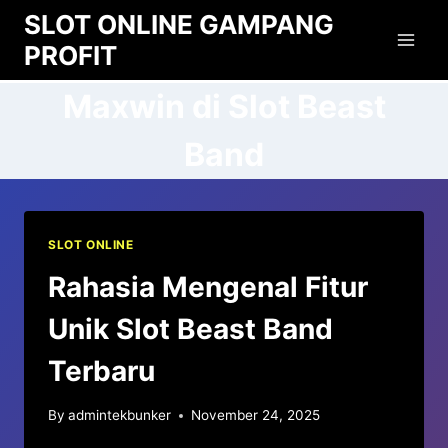
Skip
SLOT ONLINE GAMPANG
to
PROFIT
content
Maxwin di Slot Beast
Band
SLOT ONLINE
Rahasia Mengenal Fitur
Unik Slot Beast Band
Terbaru
By
admintekbunker
November 24, 2025