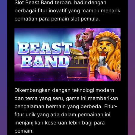
Slot Beast Band terbaru hadir dengan
berbagai fitur inovatif yang mampu menarik
perhatian para pemain slot pemula.
Dikembangkan dengan teknologi modern
dan tema yang seru, game ini memberikan
pengalaman bermain yang berbeda. Fitur-
fitur unik yang ada dalam permainan ini
menjanjikan keseruan lebih bagi para
pemain.