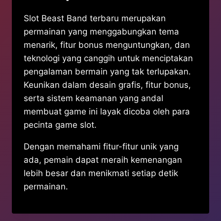
Slot Beast Band terbaru merupakan
permainan yang menggabungkan tema
menarik, fitur bonus menguntungkan, dan
teknologi yang canggih untuk menciptakan
pengalaman bermain yang tak terlupakan.
Keunikan dalam desain grafis, fitur bonus,
serta sistem keamanan yang andal
membuat game ini layak dicoba oleh para
pecinta game slot.
Dengan memahami fitur-fitur unik yang
ada, pemain dapat meraih kemenangan
lebih besar dan menikmati setiap detik
permainan.