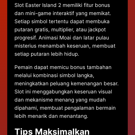
Slot Easter Island 2 memiliki fitur bonus
dan mini-game interaktif yang memikat.
Setiap simbol tertentu dapat membuka
putaran gratis, multiplier, atau jackpot
progresif. Animasi Moai dan latar pulau
misterius menambah keseruan, membuat
setiap putaran lebih hidup.
Pemain dapat memicu bonus tambahan
melalui kombinasi simbol langka,
meningkatkan peluang kemenangan besar.
Slot ini menggabungkan keseruan visual
dan mekanisme menang yang mudah
dipahami, membuat pengalaman bermain
lebih menarik dan menantang.
Tips Maksimalkan