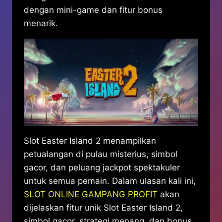
dengan mini-game dan fitur bonus
menarik.
Slot Easter Island 2 menampilkan
petualangan di pulau misterius, simbol
gacor, dan peluang jackpot spektakuler
untuk semua pemain. Dalam ulasan kali ini,
SLOT ONLINE GAMPANG PROFIT
akan
dijelaskan fitur unik Slot Easter Island 2,
simbol gacor, strategi menang, dan bonus