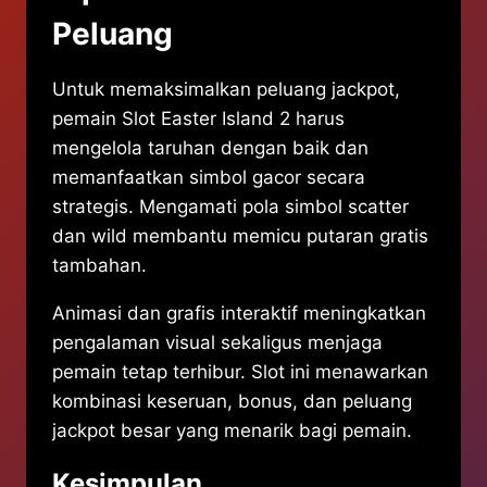
Peluang
Untuk memaksimalkan peluang jackpot,
pemain Slot Easter Island 2 harus
mengelola taruhan dengan baik dan
memanfaatkan simbol gacor secara
strategis. Mengamati pola simbol scatter
dan wild membantu memicu putaran gratis
tambahan.
Animasi dan grafis interaktif meningkatkan
pengalaman visual sekaligus menjaga
pemain tetap terhibur. Slot ini menawarkan
kombinasi keseruan, bonus, dan peluang
jackpot besar yang menarik bagi pemain.
Kesimpulan