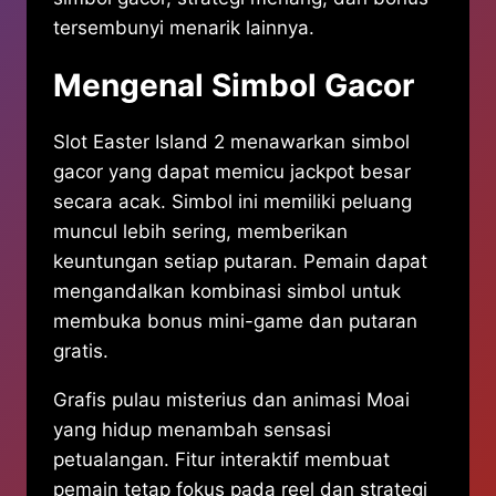
tersembunyi menarik lainnya.
Mengenal Simbol Gacor
Slot Easter Island 2 menawarkan simbol
gacor yang dapat memicu jackpot besar
secara acak. Simbol ini memiliki peluang
muncul lebih sering, memberikan
keuntungan setiap putaran. Pemain dapat
mengandalkan kombinasi simbol untuk
membuka bonus mini-game dan putaran
gratis.
Grafis pulau misterius dan animasi Moai
yang hidup menambah sensasi
petualangan. Fitur interaktif membuat
pemain tetap fokus pada reel dan strategi