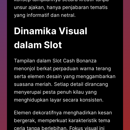
unsur ajakan, hanya penjabaran tematis
yang informatif dan netral.
Dinamika Visual
dalam Slot
Tampilan dalam Slot Cash Bonanza
menonjol berkat perpaduan warna terang
serta elemen desain yang menggambarkan
suasana meriah. Setiap detail dirancang
menyerupai pesta penuh kilau yang
menghidupkan layar secara konsisten.
Elemen dekoratifnya menghadirkan kesan
bergerak, memperkuat karakteristik tema
ceria tanpa berlebihan. Fokus visual ini