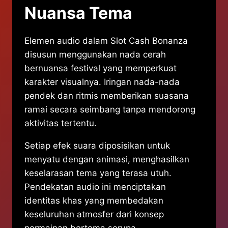
Nuansa Tema
Elemen audio dalam Slot Cash Bonanza
disusun menggunakan nada cerah
bernuansa festival yang memperkuat
karakter visualnya. Iringan nada-nada
pendek dan ritmis memberikan suasana
ramai secara seimbang tanpa mendorong
aktivitas tertentu.
Setiap efek suara diposisikan untuk
menyatu dengan animasi, menghasilkan
keselarasan tema yang terasa utuh.
Pendekatan audio ini menciptakan
identitas khas yang membedakan
keseluruhan atmosfer dari konsep